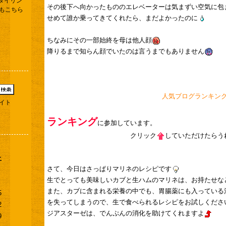
タイリン
その後下へ向かったもののエレベーターは気まずい空気に包
もこちら
せめて誰か乗ってきてくれたら、まだよかったのに
ちなみにその一部始終を母は他人顔
降りるまで知らん顔でいたのは言うまでもありません
人気ブログランキン
イト
ランキング
に参加しています。
クリック
していただけたらう
土
さて、今日はさっぱりマリネのレシピです
生でとっても美味しいカブと生ハムのマリネは、お持たせな
また、カブに含まれる栄養の中でも、胃腸薬にも入っている
5
を失ってしまうので、生で食べられるレシピをお試しくださ
2
ジアスターゼは、でんぷんの消化を助けてくれますよ
9