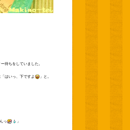
ター待ちをしていました。
は「はいっ、下ですよ
」と。
んっ
」