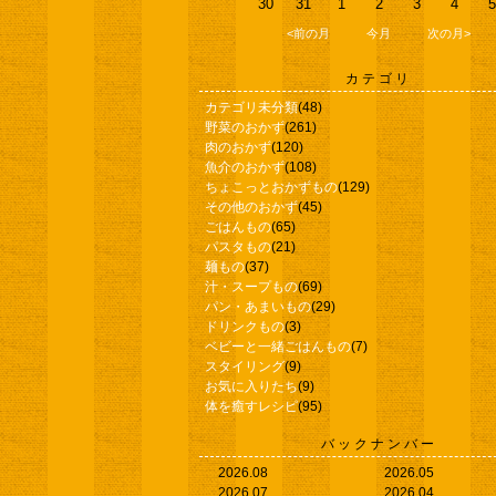
30
31
1
2
3
4
5
<前の月
今月
次の月>
カテゴリ
カテゴリ未分類
(48)
野菜のおかず
(261)
肉のおかず
(120)
魚介のおかず
(108)
ちょこっとおかずもの
(129)
その他のおかず
(45)
ごはんもの
(65)
パスタもの
(21)
麺もの
(37)
汁・スープもの
(69)
パン・あまいもの
(29)
ドリンクもの
(3)
ベビーと一緒ごはんもの
(7)
スタイリング
(9)
お気に入りたち
(9)
体を癒すレシピ
(95)
バックナンバー
2026.08
2026.05
2026.07
2026.04