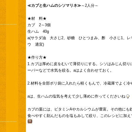
≪カブと生ハムのシソマリネ≫
～2人分～
★材 料★
カブ 2～3個
生ハム 40g
a(サラダ油 大さじ2、砂糖 ひとつまみ、酢 小さじ1、レ
ウ 適宜)
★作り方★
1.カブは厚めに皮をむいて薄切りにする。シソはみじん切
ーパーなどで水気を絞る。aはよく合わせておく。
2.材料を全部ポリ袋に入れたら軽くもんで、冷蔵庫でよく冷
aは、生ハムの塩気を考えて少し薄めに作ってくださいね
カブの葉には、ビタミンAやカルシウムが豊富。その他にも
食べやすく刻んだものを塩もみして絞り、このレシピに加え