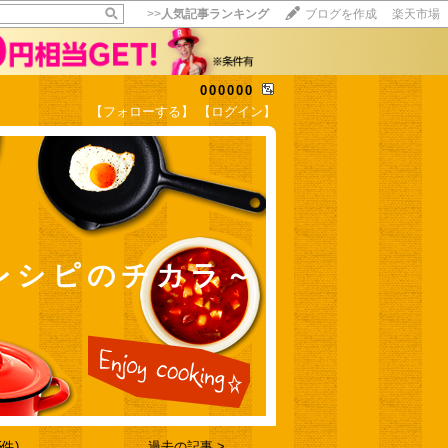
>>
人気記事ランキング
ブログを作成
楽天市場
000000
【フォローする】
【ログイン】
【毎日開催】
15記事にいいね！で1ポイント
10秒滞在
いいね!
--
/
--
の亭レシピのチカラ～
件)
過去の記事 >