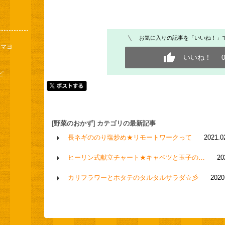
お気に入りの記事を「いいね！」
イマヨ
いいね！
ピ
[野菜のおかず] カテゴリの最新記事
長ネギののり塩炒め★リモートワークって
2021.0
ヒーリン式献立チャート★キャベツと玉子の…
20
カリフラワーとホタテのタルタルサラダ☆彡
2020
もっと見る