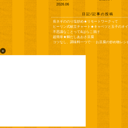
2026.06
日記/記事の投稿
長ネギののり塩炒め★リモートワークって
ヒーリン式献立チャート★キャベツと玉子のオ
不思議なことって&はらこ漬け
超簡単★鯛だしあおさ豆腐
コツなし、調味料一つで･･･お豆腐の炒め物レシ
×