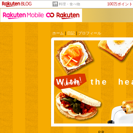
100万ポイン
料理・食べ物
ホーム
|
日記
|
プロフィール
With the 
PR