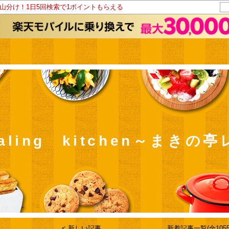
ト山分け！1日5回検索で1ポイントもらえる
healing kitchen～まき
< 新しい記事
新着記事一覧(全1055