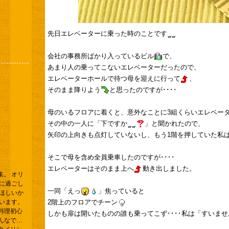
先日エレベーターに乗った時のことです
会社の事務所ばかり入っているビル
で、
あまり人の乗ってこないエレベーターだったので、
エレベーターホールで待つ母を迎えに行って
、
そのまま降りよう
と思ったのですが････
母のいるフロアに着くと、意外なことに3組くらいエレベー
その中の一人に「下ですか
」と聞かれたので、
矢印の上向きも点灯していないし、もう1階を押していた私
そこで母を含め全員乗車したのですが････
エレベーターはそのまま上へ
動き出しました。
。 オリ
に過ごし
一同「えっ
」焦っていると
ほしいか
います。
2階上のフロアでチーン
料理初心
しかも扉は開いたものの誰も乗ってこず････私は「すいませ
んなで…