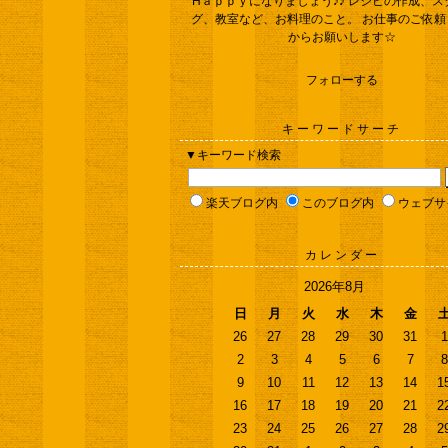
Hａｐｐｙになりましょう♪♪ レシピの作成、ス
グ、教室など、お料理のこと。 お仕事のご依頼
からお願いします☆
フォローする
キーワードサーチ
▼キーワード検索
楽天ブログ内
このブログ内
ウェブサ
カレンダー
2026年8月
日
月
火
水
木
金
26
27
28
29
30
31
1
2
3
4
5
6
7
8
9
10
11
12
13
14
1
16
17
18
19
20
21
2
23
24
25
26
27
28
2