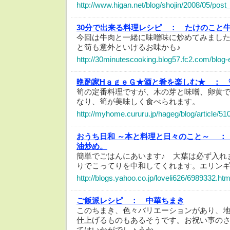
http://www.higan.net/blog/shojin/2008/05/post
30分で出来る料理レシピ ：
たけのこと
今回は牛肉と一緒に味噌味に炒めてみまし
と筍も意外といけるお味かも♪
http://30minutescooking.blog57.fc2.com/blog-
晩酌家HａｇｅＧ★酒と肴を楽しむ★ ：
筍の定番料理ですが、木の芽と味噌、卵黄
なり、筍が美味しく食べられます。
http://myhome.cururu.jp/hageg/blog/article/5
おうち日和 ～本と料理と日々のこと～ ：
油炒め。
簡単でごはんにあいます♪ 大葉は必ず入れ
りでこってりを中和してくれます。エリン
http://blogs.yahoo.co.jp/loveli626/6989332.htm
ご飯派レシピ ：
中華ちまき
このちまき、色々バリエーションがあり、
仕上げるものもあるそうです。お祝い事の
てはいかがでしょうか。