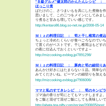
“Ｂ級グルメ”健太郎のかんたんレシピ ：
ほっこり煮
ばたけのこ、さつまいもを具にした煮物を
思いまして、この二つをメインにしてみま
り煮ると甘みも増していい感じです。
http://kentaro86.blog.so-net.ne.jp/2008-05-14
Ｍｉｚの料理日記 ：
筍と干し椎茸の煮
ちょっと冷めたくらいが食べごろなのでい
て置くのがベストです。干し椎茸はもどす
の夜に仕込んでおくといいですよ～
http://mizcooking.exblog.jp/7891298/
Ｍｉｚの料理日記 ：
豚肉と筍の細切り
あんかけ好きにはたまらない１品。簡単な
みてくださいね。ピーマンの細切りを加え
http://mizcooking.exblog.jp/7906006/
ママと私のすてきレシピ ：
筍のキンピ
ゴマ油の香りが筍にとてもマッチしますよ
をご飯と混ぜて混ぜご飯にしても美味しいです
http://abata.tea-nifty.com/recipe/2008/05/post