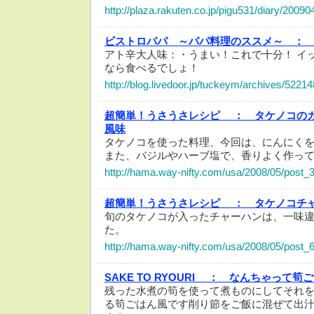
http://plaza.rakuten.co.jp/pigu531/diary/2009
ビストロパパ ～パパ料理のススメ～ ：
アト辛大人味：・うまい！これで十分！ イ
なら食べるでしょ！
http://blog.livedoor.jp/tuckeym/archives/5221
超簡単！うさうさレシピ ：
タケノコの
風味
タケノコを使った料理、今回は、にんにく
また、バジルやハーブ塩で、香りよく作っ
http://hama.way-nifty.com/usa/2008/05/post_
超簡単！うさうさレシピ ：
タケノコチ
旬のタケノコが入ったチャーハンは、一味
た。
http://hama.way-nifty.com/usa/2008/05/post_
SAKE TO RYOURI ：
なんちゃって筍ご
残った水煮の筍を使って煮ものにしてそれ
る筍ごはん風です削り節をご飯に混ぜて出