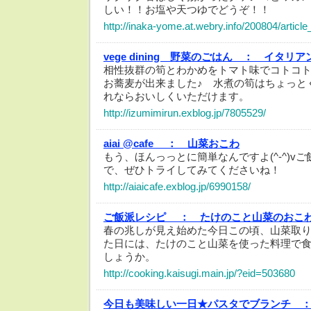
しい！！お塩や天つゆでどうぞ！！
http://inaka-yome.at.webry.info/200804/article
vege dining 野菜のごはん ：
イタリア
相性抜群の筍とわかめをトマト味でコトコ
お蕎麦が出来ました♪ 水煮の筍はちょっと
れならおいしくいただけます。
http://izumimirun.exblog.jp/7805529/
aiai @cafe ：
山菜おこわ
もう、ほんっっとに簡単なんですよ(^-^)v
で、ぜひトライしてみてくださいね！
http://aiaicafe.exblog.jp/6990158/
ご飯派レシピ ：
たけのこと山菜のおこ
春の兆しが見え始めた今日この頃、山菜取
た日には、たけのこと山菜を使った料理で
しょうか。
http://cooking.kaisugi.main.jp/?eid=503680
今日も美味しい一日★パスタでブランチ 