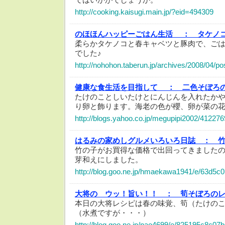
http://cooking.kaisugi.main.jp/?eid=494309
のほほんハッピーごはん生活 ：
タケノ
柔らかタケノコと春キャベツと豚肉で、ご
でした♪
http://nohohon.taberun.jp/archives/2008/04/po
健康な食生活を目指して ：
二色そぼろ
たけのことしいたけとにんじんを入れたか
り卵と飾ります。海老の色が櫻、卵が菜の
http://blogs.yahoo.co.jp/megupipi2002/412276
はるみの家めしグルメいろいろ日誌 ：
竹の子がお買得な価格で出回ってきました
芽和えにしました。
http://blog.goo.ne.jp/hmaekawa1941/e/63d5
大将の ウッ！旨い！！ ：
筍そぼろの
本日の大将レシピは春の味覚、筍（たけの
（水煮ですが・・・）
http://blog.goo.ne.jp/nao4699/e/825195c8c0