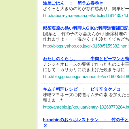
油屋ごはん ：
筍ラム春巻き
ざくっと大きめの筍が存在感あり、簡単ビ
http://abura-ya.seesaa.net/article/119143074.
那須塩原の熱い料理人GIKの料理道奮闘日記
[湯葉と、竹の子の水晶あんかけ]会席料理
作れますよ・・・温かくても冷たくてもど
http://blogs.yahoo.co.jp/gik0168/5159382.html
わたしのくらし。 ：
牛肉とピーマンと
チンジャオロースの要領で作ったものに中
にして、カリカリに焼き上げた焼きそばに
http://blog.goo.ne.jp/mizuhoslife/e/7160f8e
キムチ料理レシピ ：
ピリ辛タケノコ
味噌マヨネーズに特選キムチの素 を加えた
和えました。
http://ameblo.jp/koujuan/entry-10268773284.h
hirochinのおうちレストラン ：
竹の子と
タ