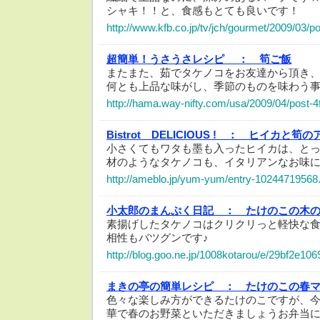
シャキ！！と、食感もとても良いです！
http://www.kfb.co.jp/tv/jch/gourmet/2009/03/p
超簡単！うさうさレシピ ：
筍ご飯
またまた、茹でタケノコをお友達から頂
何とも上品な味がし、季節のものを味わう
http://hama.way-nifty.com/usa/2009/04/post-4
Bistrot DELICIOUS ! ：
ヒイカと筍の
小さくてもワタも墨も入ったヒイカは、と
材のようなタケノコも、イタリアンなお味
http://ameblo.jp/yum-yum/entry-10244719568
小太郎のまんぷく日記 ：
たけのこの木
素揚げしたタケノコはクリクリっと軽快な
相性もバツグンです♪
http://blog.goo.ne.jp/1008kotarou/e/29bf2e1
まきの亭の簡単レシピ ：
たけのこの春
色々な楽しみ方ができるたけのこですが、
華で春のお野菜といただきましょうお弁当