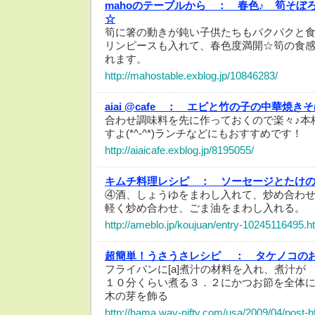
mahoのテーブルから ：
春色♪ 筍そぼ
☆
筍に箸の動きが鈍い子供たちもパクパクと
リンピースも入れて、春色度満開☆筍の食
れます。
http://mahostable.exblog.jp/10846283/
aiai @cafe ：
エビと竹の子の中華焼きそ
合わせ調味料を先に作っておくので楽々♪本
すよ(*^-^*)ランチなどにもおすすめです！
http://aiaicafe.exblog.jp/8195055/
キムチ料理レシピ ：
ソーセージとたけ
④酒、しょうゆをまわし入れて、炒め合わ
軽く炒め合わせ、ごま油をまわし入れる。
http://ameblo.jp/koujuan/entry-10245116495.h
超簡単！うさうさレシピ ：
タケノコの
フライパンに[a]煮汁の材料を入れ、煮汁
１０分くらい煮る３．２にかつお節を全
木の芽を飾る
http://hama.way-nifty.com/usa/2009/04/post-b