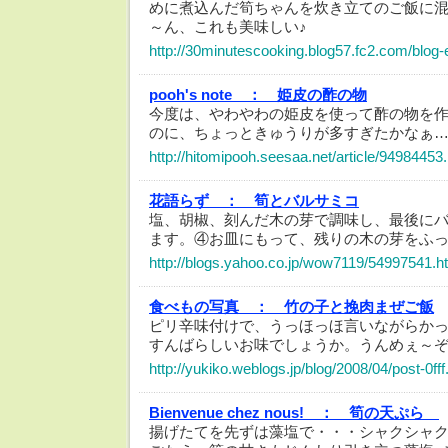
めに煮込んだ筍ちゃんを炊き立てのご飯に
～ん、これも美味しい♪
http://30minutescooking.blog57.fc2.com/blog-
pooh's note ：
姫皮の酢の物
今度は、やわやわの姫皮を使って酢の物を
のに、ちょっときゅうりが多すぎたかなぁ
http://hitomipooh.seesaa.net/article/94984453
花語らず ：
筍とバルサミコ
塩、胡椒、刻んだ木の芽で調味し、最後に
ます。④お皿にもって、残りの木の芽をふ
http://blogs.yahoo.co.jp/wow7119/54997541.h
食べもの写真 ：
竹の子と挽肉まぜご飯
ピリ辛味付けで、うっほっほ言いながらか
すんばらしいお味でしょうか。うんめぇ～
http://yukiko.weblogs.jp/blog/2008/04/post-0fff
Bienvenue chez nous! ：
筍の天ぷら
揚げたてを先ずは藻塩で・・・シャクシャ