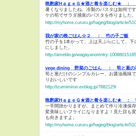
晩酌家HａｇｅＧ★酒と肴を楽しむ★ ：
暑くなりましたね、冷製のパスタは如何で
ケの筍でサラダ感覚のパスタを作りました
http://myhome.cururu.jp/hageg/blog/article/5
我が家の晩ごはん☆２ ：
竹の子ご飯
竹の子を1本かって、上は天ぷらにして、下
にしました。
http://ameblo.jp/wagayano/entry-10088015185
vege dining 野菜のごはん ：
筍と葱の
筍と葱だけのシンプルカレー、お醤油風味
りおいしいです
http://izumimirun.exblog.jp/7882129/
晩酌家HａｇｅＧ★酒と肴を楽しむ★ ：
一手間掛かりますが、まとめて作り冷凍保
変美味しいフライになりますよ！見た目も
も向きますよ。
http://myhome.cururu.jp/hageg/blog/article/5