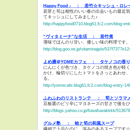
Happy Food ♪ ：
若竹☆キッシュ・ロレ
若芽と筍は相性のいい春の出会いもの最近
てキッシュにしてみました♪
http://happyfood0710.blog61.fc2.com/blog-ent
“ヴィタミーナ”な生活 ：
若竹煮
薄味でほんのり甘い、優しい味の料理です
http://blog.goo.ne.jp/vitaminajp/e/537f7377
よめ膳＠YOMEカフェ ：
タケノコの香
にんにくが色づき、タケノコの焼き色が軽
かけ、輪切りにしたトマトをさっとあわせ
る。
http://yomecafe.blog61.fc2.com/blog-entry-14
ふわふわのリストランテ ：
筍とソラマ
豆板醤のピリ辛にマヨネーズの甘さで後を
http://blogs.yahoo.co.jp/fuwafuwakkkk/51367
グルメ塾 ：
蛤と筍の和風スープ
繊細で上品なのに、深みのあるスープです