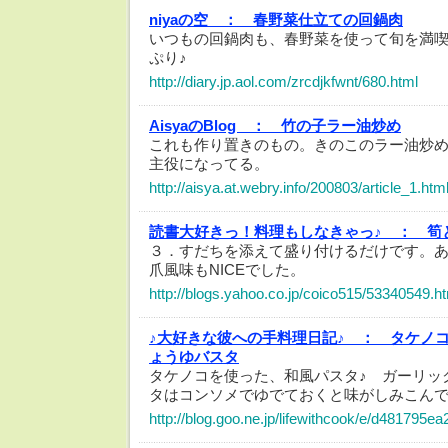
niyaの空 ：
春野菜仕立ての回鍋肉
いつもの回鍋肉も、春野菜を使って旬を満
ぷり♪
http://diary.jp.aol.com/zrcdjkfwnt/680.html
AisyaのBlog ：
竹の子ラー油炒め
これも作り置きのもの。きのこのラー油炒
主役になってる。
http://aisya.at.webry.info/200803/article_1.htm
読書大好きっ！料理もしなきゃっ♪ ：
筍
３．すだちを添えて盛り付けるだけです。
爪風味もNICEでした。
http://blogs.yahoo.co.jp/coico515/53340549.h
♪大好きな彼への手料理日記♪ ：
タケノ
ょうゆバスタ
タケノコを使った、和風パスタ♪ ガーリッ
タはコンソメでゆでておくと味がしみこん
http://blog.goo.ne.jp/lifewithcook/e/d481795