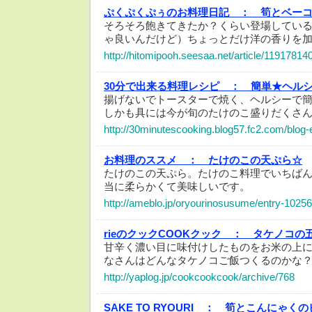
ぷくぷくぷぅのお料理日記 ：
筍とベー
そろそろ飽きてきたか？くらい登場してい
ゃ良いんだけど）ちょっとだけ洋の香りを
http://hitomipooh.seesaa.net/article/11917814
30分で出来る料理レシピ ：
簡単★ヘル
揚げないでトースターで焼く、ヘルシーで
しかも具には今が旬のたけのこ盛りだくさ
http://30minutescooking.blog57.fc2.com/blog-
お料理のススメ ：
たけのこの天ぷら☆
たけのこの天ぷら。たけのこ料理でいちば
当に柔らかくて美味しいです。
http://ameblo.jp/oryourinosusume/entry-1025
rieのクックCOOKクック ：
タケノコの
甘辛く濃い目に味付けしたものをお米の上
なさんはどんなタケノコご飯つくるのかな
http://yaplog.jp/cookcookcook/archive/768
SAKE TO RYOURI ：
筍とこんにゃくの