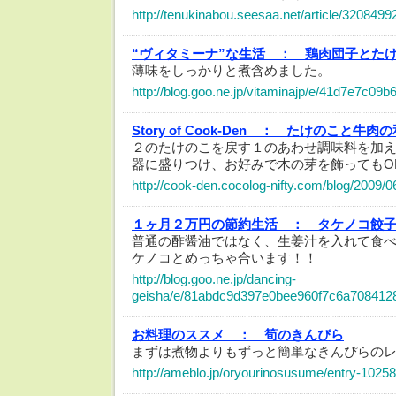
http://tenukinabou.seesaa.net/article/3208499
“ヴィタミーナ”な生活 ：
鶏肉団子とた
薄味をしっかりと煮含めました。
http://blog.goo.ne.jp/vitaminajp/e/41d7e7c0
Story of Cook-Den ：
たけのこと牛肉の
２のたけのこを戻す１のあわせ調味料を加
器に盛りつけ、お好みで木の芽を飾ってもO
http://cook-den.cocolog-nifty.com/blog/2009/0
１ヶ月２万円の節約生活 ：
タケノコ餃
普通の酢醤油ではなく、生姜汁を入れて食
ケノコとめっちゃ合います！！
http://blog.goo.ne.jp/dancing-
geisha/e/81abdc9d397e0bee960f7c6a708412
お料理のススメ ：
筍のきんぴら
まずは煮物よりもずっと簡単なきんぴらの
http://ameblo.jp/oryourinosusume/entry-1025