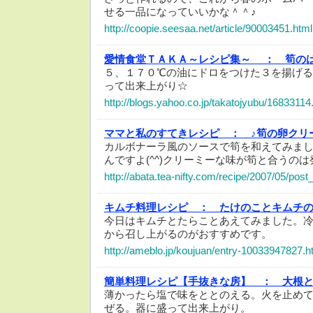
せる一品になっていいかな＾＾♪
http://coopie.seesaa.net/article/90003451.html
愛情食堂ＴＡＫＡ～レシピ集～ ：
筍の
５、１７０℃の油にドロをつけた３を揚げ
って出来上がり☆
http://blogs.yahoo.co.jp/takatojyubu/16833114
ママと私のすてきレシピ ：
♪筍の卵クリ
カルボナーラ風のソースで筍を和えてみま
んですよ(^^)クリーミーな味が筍と合うの
http://abata.tea-nifty.com/recipe/2007/05/post
キムチ料理レシピ ：
たけのことキムチ
今日はキムチとたらことあえてみました。
から召し上がるのがおすすめです。
http://ameblo.jp/koujuan/entry-10033947827.h
簡単料理レシピ【手抜きな房】 ：
大根
薄かったら塩で味をととのえる。火を止め
ぜる。器に盛って出来上がり。