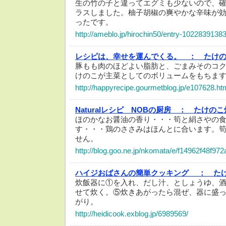
生の竹の子と違ってエグミも少ないので、
ラスしました。柚子胡椒の爽やかな辛味が
ったです。
http://ameblo.jp/hirochin50/entry-10228391383
レシピは、幸せを運んでくる。 ：
たけ
豚もも肉のほどよい脂肪と、ごまみそのコ
けのこが主菜としてのボリュームをもちま
http://happyrecipe.gourmetblog.jp/e107628.ht
Naturalレシピ NOBの厨房 ：
たけのこ
ほのかなお醤油の香り・・・筍と絹さやの
す・・・鶏のささみはほんとに合います。
せん。
http://blog.goo.ne.jp/nkomata/e/f14962f48f9
ハイジおばさんの簡単クッキング ：
た
炊飯器に①を入れ、だし汁、としょうゆ、
せて炊く。⑤炊きあがったら混ぜ、器に盛
がり。
http://heidicook.exblog.jp/6989569/