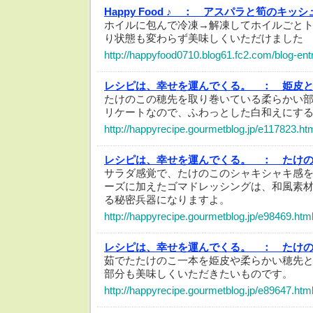
Happy Food ♪ ：
アスパラと筍のキッ
ホイルに包んで冷凍→解凍してホイルごと
り状態も変わらず美味しくいただけました
http://happyfood0710.blog61.fc2.com/blog-ent
レシピは、幸せを運んでくる。 ：
姫皮
たけのこの穂先を取り巻いている柔らかい
リケートなので、ふわっとした白和えにす
http://happyrecipe.gourmetblog.jp/e117823.ht
レシピは、幸せを運んでくる。 ：
たけ
サラダ感覚で、たけのこのシャキシャキ感
ーズに加えたゴマドレッシングは、和風素
る秘密兵器になりますよ。
http://happyrecipe.gourmetblog.jp/e98469.htm
レシピは、幸せを運んでくる。 ：
たけ
茹でたたけのこ一本を姫皮や柔らかい穂先
部分も美味しくいただきたいものです。
http://happyrecipe.gourmetblog.jp/e89647.htm