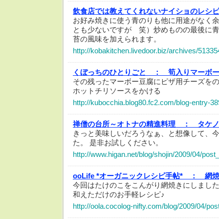
飲食店では教えてくれないナイショのレシ
お好み焼きに使う青のりも他に用途がなく
とも少ないですが 笑）炒めものの最後に
苔の風味を加えられます。
http://kobakitchen.livedoor.biz/archives/5133
くぼっちのひとりごと ：
筍入りマーボ
その残ったマーボー豆腐にピザ用チーズを
ホットチリソースをかける
http://kubocchia.blog80.fc2.com/blog-entry-38
禅僧の台所～オトナの精進料理 ：
タケ
きっと美味しいだろうなぁ、と想像して、
た。 是非お試しください。
http://www.higan.net/blog/shojin/2009/04/post
ooLife *オーガニックレシピ手帖* ：
網
今回はたけのこをこんがり網焼きにしまし
和えただけのお手軽レシピ♪
http://oola.cocolog-nifty.com/blog/2009/04/pos