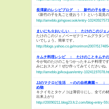
長澤家のレシピブログ ：
新竹の子を使
《新竹の子を丸ごと使おう！》という花見
http://ameblo.jp/ngswcook/entry-10243927573
まいにち☆おいしい ：
たけのこのジェ
たけのこのジェノベーゼクリームグラタン
いでしょう。簡単です。
http://blogs.yahoo.co.jp/morimon2007/517485
キムチ料理レシピ ：
たけのことキムチ
今が旬のたけのこをつかったキムチ料理で
みにおススメ！ぜひ作ってみてくださいね
http://ameblo.jp/koujuan/entry-10241197078.h
JJのマクロビ生活 ～のの自然農園～ ：
め物
キクイモとタケノコは薄切りにし、全ての
出来上がり
http://20090211.blog23.fc2.com/blog-entry-59.