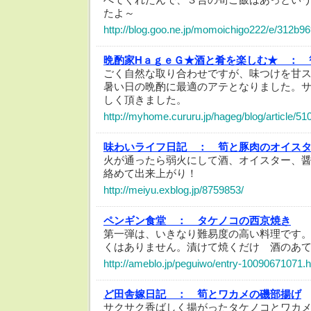
たよ～
http://blog.goo.ne.jp/momoichigo222/e/312
晩酌家HａｇｅＧ★酒と肴を楽しむ★ ：
ごく自然な取り合わせですが、味つけを甘
暑い日の晩酌に最適のアテとなりました。
しく頂きました。
http://myhome.cururu.jp/hageg/blog/article/5
味わいライフ日記 ：
筍と豚肉のオイス
火が通ったら弱火にして酒、オイスター、
絡めて出来上がり！
http://meiyu.exblog.jp/8759853/
ペンギン食堂 ：
タケノコの西京焼き
第一弾は、いきなり難易度の高い料理です
くはありません。漬けて焼くだけ 酒のあ
http://ameblo.jp/peguiwo/entry-10090671071.h
ど田舎嫁日記 ：
筍とワカメの磯部揚げ
サクサク香ばしく揚がったタケノコとワカ