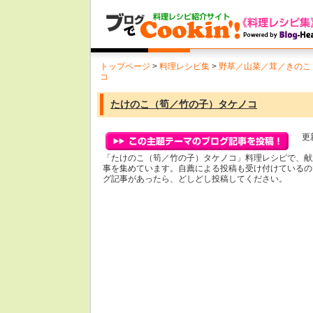
トップページ
>
料理レシピ集
>
野草／山菜／茸／きのこ
コ
たけのこ（筍／竹の子）タケノコ
更新
「たけのこ（筍／竹の子）タケノコ」料理レシピで、献
事を集めています。自薦による投稿も受け付けているの
グ記事があったら、どしどし投稿してください。