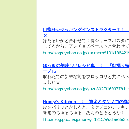
目指せ☆クッキングインストラクター？！
タ
ほたるいかと合わせて！春シリーズパスタに
してるから、アンチョビペーストと合わせて
http://blogs.yahoo.co.jp/karimero9101/196421
ゆうきの美味しいレシピ集 ：
『朝掘り
ーノ♪』
取れたての新鮮な筍をブロッコリと共にペ
ましたｗ
http://blogs.yahoo.co.jp/yuzu802/31693779.ht
Honey's Kitchen ：
海老とタケノコの春
皮をパリッとかじると、タケノコのシャキ
春雨のちゅるちゅる、あんのとろとろが！
http://blog.goo.ne.jp/honey_1219/e/ddfae3e