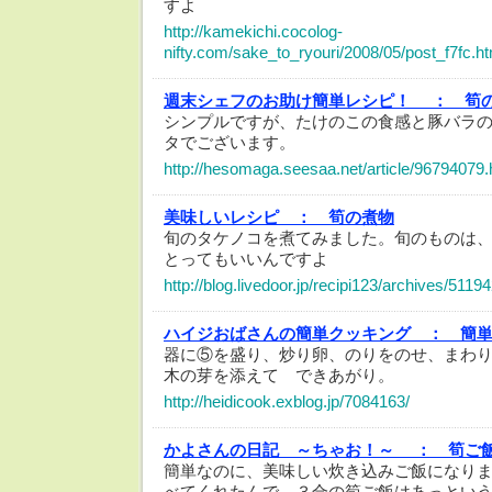
すよ
http://kamekichi.cocolog-
nifty.com/sake_to_ryouri/2008/05/post_f7fc.ht
週末シェフのお助け簡単レシピ！ ：
筍
シンプルですが、たけのこの食感と豚バラ
タでございます。
http://hesomaga.seesaa.net/article/96794079.
美味しいレシピ ：
筍の煮物
旬のタケノコを煮てみました。旬のものは
とってもいいんですよ
http://blog.livedoor.jp/recipi123/archives/5119
ハイジおばさんの簡単クッキング ：
簡
器に⑤を盛り、炒り卵、のりをのせ、まわ
木の芽を添えて できあがり。
http://heidicook.exblog.jp/7084163/
かよさんの日記 ～ちゃお！～ ：
筍ご
簡単なのに、美味しい炊き込みご飯になり
べてくれたんで、３合の筍ご飯はあっとい