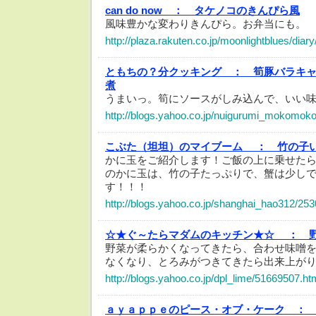
can do now ：
タケノコのきんぴら風
風味豊かな変わりきんぴら。お弁当にも。
http://plaza.rakuten.co.jp/moonlightblues/dia
ともちの？分クッキング ：
筍豚バラキ
煮
うまいっ。筍にソースがしみ込んで、いい
http://blogs.yahoo.co.jp/nuigurumi_mokomok
こぶた（坦坦）のマイブーム ：
竹の子
かに玉をご紹介します！ご飯の上に乗せたら
のかに玉は、竹の子たっぷりで、蟹は少し
す！！！
http://blogs.yahoo.co.jp/shanghai_hao312/25
☆★ぐ～たらマダムのキッチン★☆ ：
野菜が柔らかくなってきたら、合わせ味噌
なくなり、とろみがつきてきたら出来上が
http://blogs.yahoo.co.jp/dpl_lime/51669507.ht
ａｙａｐｐｅのピース・オブ・ケーク ：