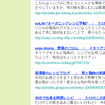
こちらはシンプルに筍とコンニャクを薄味
さりしていますが、筍の味を楽しむには最
http://ameblo.jp/cooking-kumiko/entry-10241
ooLife *オーガニックレシピ手帖* ：
た
バジルが最高のアクセントになってとっても美味
あえて衣に混ぜ込まないことで、香りもたっ
http://oola.cocolog-nifty.com/blog/2009/04/411
vege dining 野菜のごはん ：
イタリア
オリーブオイルと塩味の、シンプルな筍ご
りふって、気分はちょっとイタリアン♪
http://izumimirun.exblog.jp/7837231/
長澤家のレシピブログ ：
筍と鶏肉の和
今日のお昼どうする？と言われて即興で作
度が高かったです！皆さんも旬の筍を使っ
http://ameblo.jp/ngswcook/entry-10094049257
30分で出来る料理レシピ ：
たけのこの
たけのこの炊き込みご飯もいいけれど♪ 今