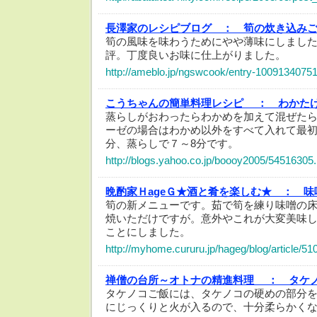
長澤家のレシピブログ ：
筍の炊き込み
筍の風味を味わうためにやや薄味にしまし
評。丁度良いお味に仕上がりました。
http://ameblo.jp/ngswcook/entry-10091340751
こうちゃんの簡単料理レシピ ：
わかた
蒸らしがおわったらわかめを加えて混ぜた
ーゼの場合はわかめ以外をすべて入れて最
分、蒸らしで７～8分です。
http://blogs.yahoo.co.jp/boooy2005/54516305.
晩酌家ＨageＧ★酒と肴を楽しむ★ ：
味
筍の新メニューです。茹で筍を練り味噌の
焼いただけですが。意外やこれが大変美味
ことにしました。
http://myhome.cururu.jp/hageg/blog/article/5
禅僧の台所～オトナの精進料理 ：
タケ
タケノコご飯には、タケノコの硬めの部分
にじっくりと火が入るので、十分柔らかく