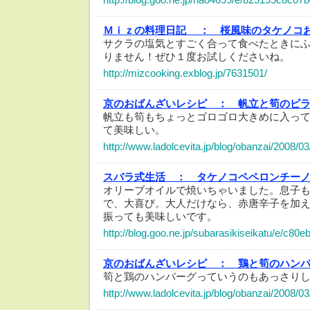
Ｍｉｚの料理日記 ：
桜風味のタケノコ
サクラの塩気とすごく合って食べたときに
りません！ぜひ１度お試しくださいね。
http://mizcooking.exblog.jp/7631501/
京のおばんざいレシピ ：
帆立と筍のピ
帆立も筍もちょっとゴロゴロ大きめに入っ
て美味しい。
http://www.ladolcevita.jp/blog/obanzai/2008/0
スバラ式生活 ：
タケノコペペロンチー
オリーブオイルで焼いちゃいました。息子
で、大喜び。大人だけなら、赤唐辛子を加
振っても美味しいです。
http://blog.goo.ne.jp/subarasikiseikatu/e/c
京のおばんざいレシピ ：
鶏と筍のハン
筍と鶏のハンバーグっていうのもあっさりし
http://www.ladolcevita.jp/blog/obanzai/2008/0