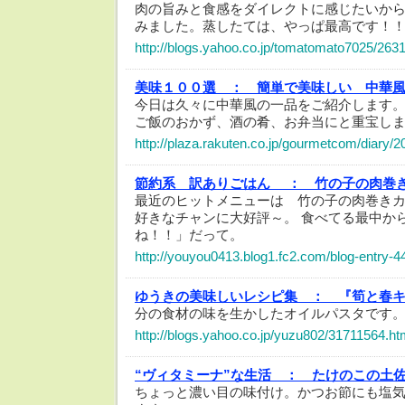
肉の旨みと食感をダイレクトに感じたいか
みました。蒸したては、やっぱ最高です！
http://blogs.yahoo.co.jp/tomatomato7025/263
美味１００選 ：
簡単で美味しい 中華
今日は久々に中華風の一品をご紹介します
ご飯のおかず、酒の肴、お弁当にと重宝し
http://plaza.rakuten.co.jp/gourmetcom/diary/
節約系 訳ありごはん ：
竹の子の肉巻
最近のヒットメニューは 竹の子の肉巻きカ
好きなチャンに大好評～。 食べてる最中か
ね！！」だって。
http://youyou0413.blog1.fc2.com/blog-entry-4
ゆうきの美味しいレシピ集 ：
『筍と春
分の食材の味を生かしたオイルパスタです
http://blogs.yahoo.co.jp/yuzu802/31711564.ht
“ヴィタミーナ”な生活 ：
たけのこの土
ちょっと濃い目の味付け。かつお節にも塩