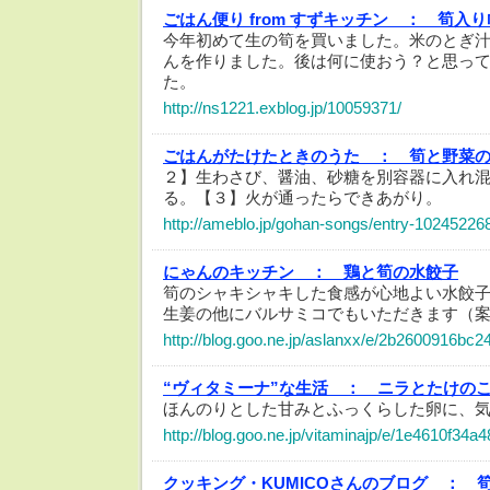
ごはん便り from すずキッチン ：
筍入り
今年初めて生の筍を買いました。米のとぎ
んを作りました。後は何に使おう？と思っ
た。
http://ns1221.exblog.jp/10059371/
ごはんがたけたときのうた ：
筍と野菜
２】生わさび、醤油、砂糖を別容器に入れ
る。【３】火が通ったらできあがり。
http://ameblo.jp/gohan-songs/entry-10245226
にゃんのキッチン ：
鶏と筍の水餃子
筍のシャキシャキした食感が心地よい水餃
生姜の他にバルサミコでもいただきます（案
http://blog.goo.ne.jp/aslanxx/e/2b2600916bc
“ヴィタミーナ”な生活 ：
ニラとたけの
ほんのりとした甘みとふっくらした卵に、
http://blog.goo.ne.jp/vitaminajp/e/1e4610f3
クッキング・KUMICOさんのブログ ：