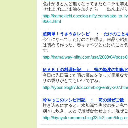
煮汁がほとんど無くなってきたらニラを加
せ仕上げにごま油を加えたら 出来上がり
http://kamekichi.cocolog-nifty.com/sake_to_ry
956c.html
超簡単！うさうさレシピ ：
たけのこと
今年になって、たけのこ料理は、何品か紹
は初めて作った、春キャベツとたけのこと
す。
http://hama.way-nifty.com/usa/2009/04/post-8
ＭＡＫＩの料理日記 ：
筍の姫皮の胡麻
今日は先日茹でた筍の姫皮を使って簡単な
リの香りがとてもいいですね。
http://ryour.blog87.fc2.com/blog-entry-207.htm
冷やっこのレシピ日記 ：
筍の混ぜご飯
炊き込みにすると、水加減で失敗の多い私
別々に炊き、あとで混ぜ合わせます。混ぜご
http://hiyayakkomama.blog33.fc2.com/blog-en