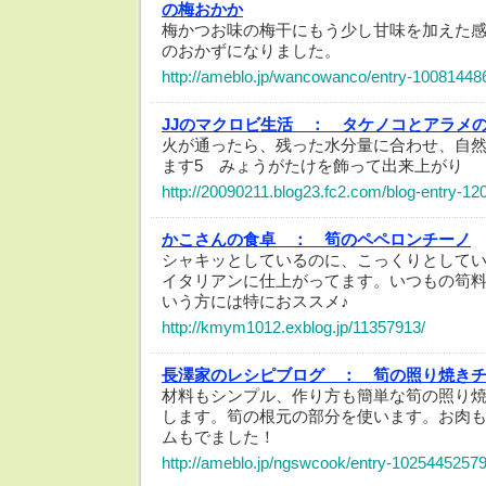
の梅おかか
梅かつお味の梅干にもう少し甘味を加えた
のおかずになりました。
http://ameblo.jp/wancowanco/entry-10081448
JJのマクロビ生活 ：
タケノコとアラメ
火が通ったら、残った水分量に合わせ、自
ます5 みょうがたけを飾って出来上がり
http://20090211.blog23.fc2.com/blog-entry-12
かこさんの食卓 ：
筍のペペロンチーノ
シャキッとしているのに、こっくりとして
イタリアンに仕上がってます。いつもの筍
いう方には特におススメ♪
http://kmym1012.exblog.jp/11357913/
長澤家のレシピブログ ：
筍の照り焼き
材料もシンプル、作り方も簡単な筍の照り
します。筍の根元の部分を使います。お肉
ムもでました！
http://ameblo.jp/ngswcook/entry-10254452579