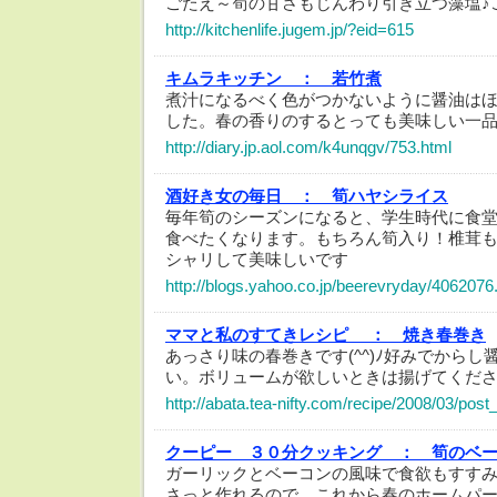
ごたえ～筍の甘さもじんわり引き立つ藻塩♪
http://kitchenlife.jugem.jp/?eid=615
キムラキッチン ：
若竹煮
煮汁になるべく色がつかないように醤油は
した。春の香りのするとっても美味しい一
http://diary.jp.aol.com/k4unqgv/753.html
酒好き女の毎日 ：
筍ハヤシライス
毎年筍のシーズンになると、学生時代に食
食べたくなります。もちろん筍入り！椎茸
シャリして美味しいです
http://blogs.yahoo.co.jp/beerevryday/4062076
ママと私のすてきレシピ ：
焼き春巻き
あっさり味の春巻きです(^^)ﾉ好みでから
い。ボリュームが欲しいときは揚げてくだ
http://abata.tea-nifty.com/recipe/2008/03/post
クーピー ３０分クッキング ：
筍のベ
ガーリックとベーコンの風味で食欲もすす
さっと作れるので、これから春のホームパ