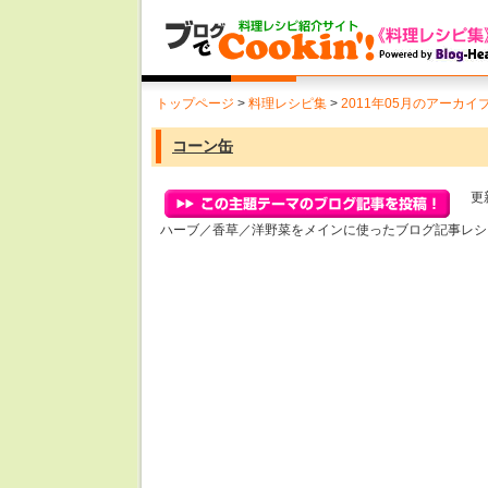
トップページ
>
料理レシピ集
>
2011年05月のアーカイ
コーン缶
更新
ハーブ／香草／洋野菜をメインに使ったブログ記事レシ