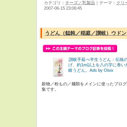
カテゴリ：
チーズ／乳製品
｜テーマ：
クリ
2007-06-15 23:06:45
うどん（饂飩／稲庭／讃岐）ウドン
讃岐手延べ半生うどん：伝統
げ、約1m以上を八の字に巻い
岐うどん。Ads by Oisix
穀物／粉もの／麺類をメインに使ったブログ
集です。