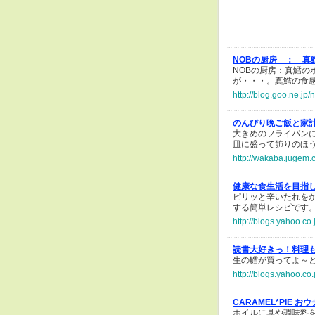
NOBの厨房 ：
真
NOBの厨房：真鱈
が・・・。真鱈の食
http://blog.goo.ne.
のんびり晩ご飯と家
大きめのフライパン
皿に盛って飾りのほ
http://wakaba.jugem.
健康な食生活を目指
ピリッと辛いたれを
する簡単レシピです
http://blogs.yahoo.c
読書大好きっ！料理も
生の鱈が買ってよ～
http://blogs.yahoo.c
CARAMEL*PIE 
ホイルに具や調味料