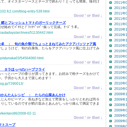
れて、オイスターソースとチーズで終わり！とっても簡単。味付け
2011年
～
2011年
g102.fc2.com/blog-entry-539.html
2011年
2011年
鱈とフレッシュトマトのガーリックチーズ
2011年
絡めてﾊﾟｾﾘとﾌﾞﾗｯｸﾍﾟｯﾊﾟｰ振って完成。ﾁｰｽﾞうま。
2010年
jp/pastadays/archives/51130442.html
2010年
2010年
食卓 ：
旬の魚介類でちょっとまねてみたアクアパッツァア風
2010年
でしょうけど、旬の白身魚、たらをアクアパッツァ風に仕上げてみ
2010年
2010年
o.jp/atunaka03/54564060.html
2010年
2010年
：
タラほっぺのハーブフライ
2010年
わ～っとハーブの香りが漂ってきます。お好みで粉チーズをかけて
い。子供から大人まで楽しめます！
2010年
2010年
log.jp/7290013/
2010年
2009年
のかんたんレシピ ：
たらの山菜あんかけ
んじんやピーマン、長ねぎなど加えて野菜をしっかりとれれば尚Ｇ
2009年
さりしているのですが鱈の旨みとあんがしっかり絡んで満足できま
2009年
2009年
.jp/kentaro86/2008-02-11
2009年
2009年
マトスープ
2009年