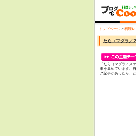
トップページ
>
料理レ
たら（マダラ／
「たら（マダラ／ス
事を集めています。
グ記事があったら、