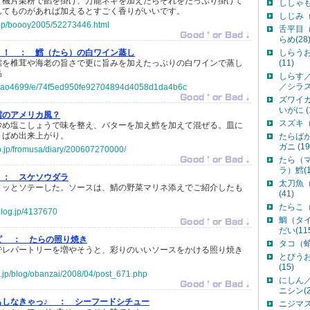
と機片栗粉で餡を掛け、万能ネギを加えたらそれをたっぷり掛けて
ししゃも
んてものがあれば加えるとすごく香りがいいです。
しじみ（
o.jp/boooy2005/52273446.html
舌平目
らめ(28
！！ ：
鱈（たら）の白ワイン蒸し
しらう
鱈を椎茸や海老の旨さで更に旨みを加えたっぷりの白ワインで蒸し
(11)
品
しらす
／シラス
jp/nao4699/e/74f5ed950fe92704894d4058d1da4b6c
ズワイ
いがに (
鱈のアメリカ風？
スズキ（
炒め塩こしょうで味を整え、バターを加え鱈を加えて混ぜる。皿に
りばめ出来上がり。
たらば
ガニ (19
co.jp/fromusa/diary/200607270000/
たら（
ラ）鱈(1
 ：
スケソウダラ
太刀魚
リッとソテーした。ソースは、鯖の野菜マリネ添えでご紹介したも
(41)
たらこ（
blog.jp/4137670
鯛（タ
だい(11
ピ ：
たらの照り焼き
タコ（蛸
でレパートリーを増やそうと、彩りのいいソースをかける照り焼き
とびう
(15)
ta.jp/blog/obanzai/2008/04/post_671.php
にしん
ニシン(2
もしなきゃっ♪ ：
シーフードシチュー
ニジマ