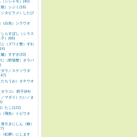
（シシャモ）(40)
蜆）シジミ(16)
（シタビラメ）したび
)
お（白魚）シラウオ
／しらすぼし（シラス
干）(66)
ガニ（ズワイ蟹）ずわ
14)
鱸）すずき(33)
がに（鱈場蟹）タラバ
)
マダラ／スケソウダ
47)
（たちうお）タチウオ
タラコ） 鱈子(84)
イ／マダイ）たい／ま
5)
）たこ(122)
お（飛魚）トビウオ
／身欠きにしん（鰊）
7)
ス（虹鱒）にじます