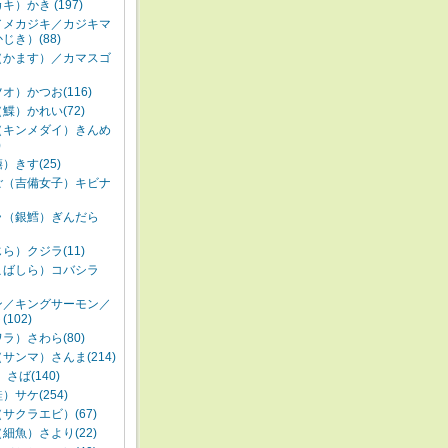
キ）かき (197)
／メカジキ／カジキマ
じき）(88)
（かます）／カマスゴ
オ）かつお(116)
鰈）かれい(72)
（キンメダイ）きんめ
)
）きす(25)
ご（吉備女子）キビナ
ラ（銀鱈）ぎんだら
ら）クジラ(11)
こばしら）コバシラ
ン／キングサーモン／
102)
ラ）さわら(80)
サンマ）さんま(214)
さば(140)
）サケ(254)
サクラエビ）(67)
細魚）さより(22)