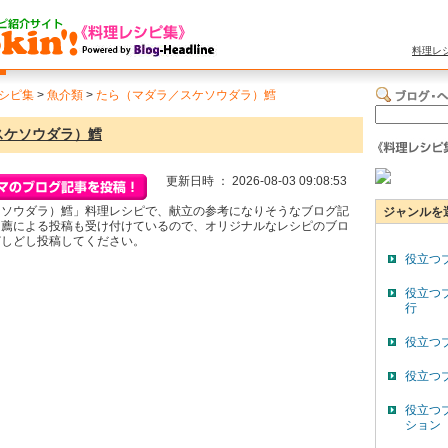
料理レ
シピ集
>
魚介類
>
たら（マダラ／スケソウダラ）鱈
スケソウダラ）鱈
更新日時 ： 2026-08-03 09:08:53
ケソウダラ）鱈」料理レシピで、献立の参考になりそうなブログ記
ジャンルを
自薦による投稿も受け付けているので、オリジナルなレシピのブロ
どしどし投稿してください。
役立つ
役立つ
行
役立つ
役立つ
役立つ
ション