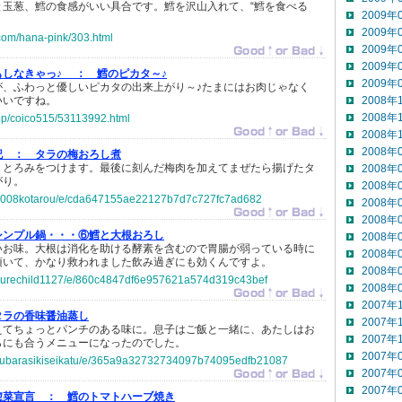
と玉葱、鱈の食感がいい具合です。鱈を沢山入れて、“鱈を食べる
2009年
2009年
.com/hana-pink/303.html
2009年
2009年
もしなきゃっ♪ ：
鱈のピカタ～♪
2009年
が、ふわっと優しいピカタの出来上がり～♪たまにはお肉じゃなく
いいですね。
2008年
2008年
o.jp/coico515/53113992.html
2008年
2008年
記 ：
タラの梅おろし煮
くとろみをつけます。最後に刻んだ梅肉を加えてまぜたら揚げたタ
2008年
がり。
2008年
jp/1008kotarou/e/cda647155ae22127b7d7c727fc7ad682
2008年
2008年
シンプル鍋・・・⑥鱈と大根おろし
2008年
いお味。大根は消化を助ける酵素を含むので胃腸が弱っている時に
2008年
頂いて、かなり救われました飲み過ぎにも効くんですよ。
2008年
jp/purechild1127/e/860c4847df6e957621a574d319c43bef
2008年
2007年
タラの香味醤油蒸し
2007年
えてちょっとパンチのある味に。息子はご飯と一緒に、あたしはお
2007年
らにも合うメニューになったのでした。
2007年
jp/subarasikiseikatu/e/365a9a32732734097b74095edfb21087
2007年
2007年
惣菜宣言 ：
鱈のトマトハーブ焼き