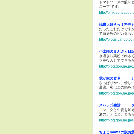
トマトソースの酸味
スープ”です。
http://pink.ap.teacup
読書大好きっ！料理
たったこれだけです
て白身魚のピカタも
http://blogs.yahoo.c
小太郎のまんぷく日
水溶き片栗粉でゆる
ラを投入してできあ
http://blog.goo.ne.
我が家の食卓 ：
さっぱりかつ、優し
最適。私はこの鍋を
http://blog.goo.ne.
スバラ式生活 ：
ニンニクと生姜を加
酒のアテにと、どち
http://blog.goo.ne.
ちょこmamaの脱お