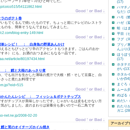
いシーフード♪幸せ～♪のひと時でした。
(17)
.jp/coico515/54111862.html
ハマチ
なだ）(3
ハモ（鱧
タラのポテト巻
がいもでくるんで焼いたものです。ちょっと前にテレビのレストラ
ハゼ（鯊
たものを、簡単そうなんでまねしてみました。
蛤（はま
0.fc2.com/blog-entry-149.html
平目（ヒ
フグ（河
簡単レシピ！ ：
白身魚の野菜あんかけ
ブリ／
加えるとちびっとピリ辛のアクセン トもつきます。ごはんのおか
んぶり(1
ですネ） にも、お酒のおつまみにもなる一品です。
ほうぼ
aa.net/article/80197434.html
(17)
ホタテ
がい(13
。 ：
鱈と大根のあっさり煮
ホタル
の、でも出汁を生かした薄味の煮汁で大根・鱈・そして豆腐と、白
いか(54
をさっと煮たお料理です
まぐろ（
gem.jp/?eid=515
ムール貝
めばる（
のかんたんレシピ ：
フィッシュ＆ポテトチップス
めだい（
ですがチップスが美味しかったです。じゃがいもは皮をむかない方
な気がしました。皮のまわりは栄養分も多いので一石二鳥です
わたり
ガニ (28
.so-net.ne.jp/2008-02-20
アーカイブ
鱈と茸のオイチーズホイル焼き