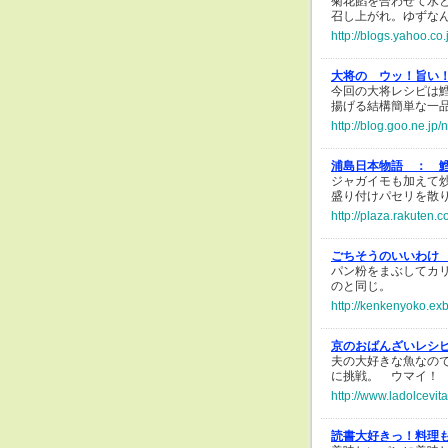
菊花餡を合わせて水
召し上がれ。ゆずな
http://blogs.yahoo.c
大将の ウッ！旨い
今回の大将レシピは
揚げる結構簡単な一
http://blog.goo.ne.
浦島日本物語 ：
ジャガイモも加えて
盛り付けパセリを散
http://plaza.rakuten.
ごちそうのいいわけ
パン粉をまぶしてカ
のと同じ。
http://kenkenyoko.ex
京のおばんざいレシ
夫の大好きな魚なの
に挑戦。 ウマイ！
http://www.ladolcevi
読書大好きっ！料理