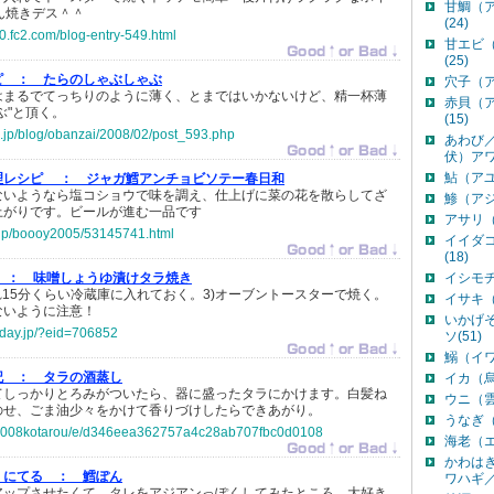
甘鯛（
ん焼きデス＾＾
(24)
0.fc2.com/blog-entry-549.html
甘エビ
(25)
ピ ：
たらのしゃぶしゃぶ
穴子（ア
はまるでてっちりのように薄く、とまではいかないけど、精一杯薄
赤貝（
ぶ"と頂く。
(15)
ta.jp/blog/obanzai/2008/02/post_593.php
あわび
伏）アワ
鮎（アユ
理レシピ ：
ジャガ鱈アンチョビソテー春日和
ないようなら塩コショウで味を調え、仕上げに菜の花を散らしてざ
鯵（アジ
上がりです。ビールが進む一品です
アサリ（
o.jp/boooy2005/53145741.html
イイダ
(18)
 ：
味噌しょうゆ漬けタラ焼き
イシモチ
れ15分くらい冷蔵庫に入れておく。3)オーブントースターで焼く。
イサキ（
ないように注意！
いかげ
nyday.jp/?eid=706852
ソ(51)
鰯（イワ
記 ：
タラの酒蒸し
イカ（烏
てしっかりとろみがついたら、器に盛ったタラにかけます。白髪ね
ウニ（雲
のせ、ごま油少々をかけて香りづけしたらできあがり。
うなぎ（
jp/1008kotarou/e/d346eea362757a4c28ab707fbc0d0108
海老（エ
かわは
くにてる ：
鱈ぽん
ワハギ／
アップさせたくて、タレをアジアンっぽくしてみたところ、大好き