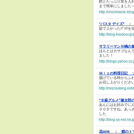
鱈とたっぷり茸を入
まで簡単にしました
http://chorimame.blo
*パスタ デイズ* ：
茹で上がったﾊﾟｽﾀを混ぜ
http://blog.livedoor.
サラリーマンＮ嶋の
ほんとはカサゴなん
ました！
http://blogs.yahoo.c
Ｍｉｚの料理日記 
揚げている時からふ
お召し上がりくださ
http://mizcooking.exb
“Ｂ級グルメ”健太郎
あんにはお好みでに
ＯＯＤですね。あっ
した
http://blog.so-net.ne
花pink ：
鱈のト