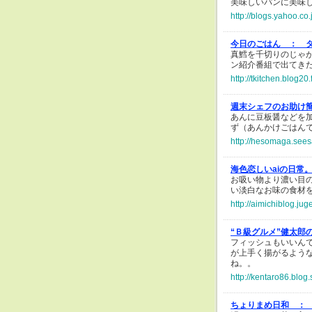
美味しいパンに美味し
http://blogs.yahoo.co
今日のごはん ：
真鱈を千切りのじゃ
ン紹介番組で出てき
http://tkitchen.blog2
週末シェフのお助け
あんに豆板醤などを
ず（あんかけごはん
http://hesomaga.sees
海色恋しいaiの日常
お吸い物より濃い目
い淡白なお味の食材
http://aimichiblog.ju
“Ｂ級グルメ”健太郎
フィッシュもいいん
が上手く揚がるよう
ね。。
http://kentaro86.blog
ちょりまめ日和 ：