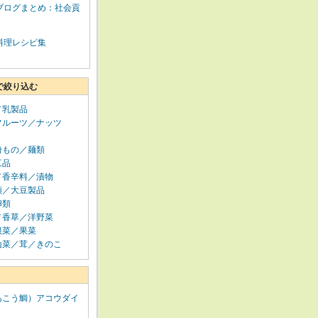
ブログまとめ：社会貢
料理レシピ集
で絞り込む
／乳製品
フルーツ／ナッツ
粉もの／麺類
工品
／香辛料／漬物
類／大豆製品
卵類
／香草／洋野菜
根菜／果菜
山菜／茸／きのこ
あこう鯛）アコウダイ