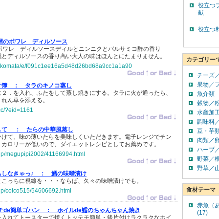
役立つ
献
役立つ
鱈のポワレ ディルソース
のポワレ ディルソースディルとニンニクとバルサミコ酢の香り
感とディルソースの香り高い大人の味はほんとにたまりません。
カテゴリー
jp/nkomata/e/f091c1ee16a5d48d26bd68a9cc1a1a90
チーズ
果物／
計簿 ：
タラのキノコ蒸し
に２．を入れ、ふたをして蒸し焼きにする。タラに火が通ったら、
魚介類
うれん草を添える。
穀物／
cc/?eid=1161
水産加
調味料
して ：
たらの中華風蒸し
豆・芋
かけて、味の薄いたらを美味しくいただきます。電子レンジでチン
肉類／
。カロリーが低いので、ダイエットレシピとしてお薦めです。
ハーブ
o.jp/megupipi2002/41166994.html
野菜／
野草／
しなきゃっ♪ ：
鱈の味噌漬け
とこっちに視線を・・・ならば、久々の味噌漬けでも。
食材テーマ
o.jp/coico515/54606692.html
赤魚（
おウチde簡単ゴハン ：
ホイルde鱈のちゃんちゃん焼き
(17)
を入れてトースターで焼くトッテモ簡単・後片付けラクラクなホイ