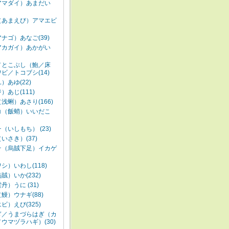
アマダイ）あまだい
（あまえび）アマエビ
ナゴ）あなご(39)
アカガイ）あかがい
／とこぶし（鮑／床
ビ／トコブシ(14)
）あゆ(22)
）あじ(111)
浅蜊）あさり(166)
コ（飯蛸）いいだこ
（いしもち） (23)
いさき）(37)
そ（烏賊下足）イカゲ
シ）いわし(118)
賊）いか(232)
丹）うに (31)
鰻）ウナギ(88)
ビ）えび(325)
ぎ／うまづらはぎ（カ
ウマヅラハギ）(30)