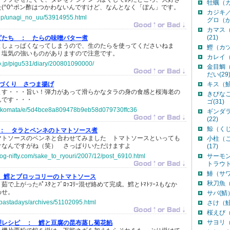
牡蠣（カ
(^0^ポン酢はつかわないんですけど、なんとなく「ぽん」です。
カジキ
o.jp/unagi_no_uu/53914955.html
グロ（か
カマス
(21)
ピたち ：
たらの味噌バター煮
としょっぱくなってしまうので、生のたらを使ってくださいねま
鰹（カツ
、塩気の強いものがありますので注意です。
カレイ（
co.jp/pigu531/diary/200801090000/
金目鯛
だい(29
づくり さつま揚げ
キス（鱚
ます・・・旨い！弾力があって滑らかなタラの身の食感と桜海老の
きびな
んです・・・
ゴ(31)
jp/nkomata/e/5d4bce8a809478b9eb58d079730ffc36
ギンダ
(22)
鯨（くじ
 ：
タラとペンネのトマトソース煮
マトソースのペンネと合わせてみました トマトソースといっても
小柱（
けなんですがね（笑） さっぱりいただけますよ
(17)
log-nifty.com/sake_to_ryouri/2007/12/post_6910.html
サーモ
トラウト(
鰆（サワ
鱈とブロッコリーのトマトソース
秋刀魚（
で上がったﾊﾟｽﾀとﾌﾞﾛｯｺﾘｰ混ぜ絡めて完成。鱈とﾄﾏﾄｿｰｽもなか
わせ。
サバ(鯖）
jp/pastadays/archives/51102095.html
さけ（鮭
桜えび（
サヨリ（
理レシピ ：
鱈と豆腐の昆布蒸し菊花餡