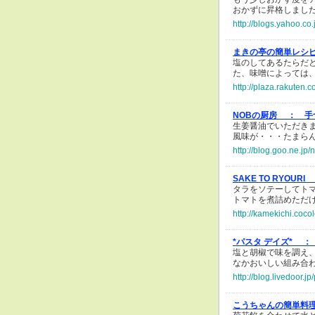
おかずに昇格しました
http://blogs.yahoo.c
まきの亭の簡単レシ
塩のしてあるたらだ
た、味噌によっては
http://plaza.rakuten.
NOBの厨房 ：
手
生姜醤油でいただき
風味が・・・たまら
http://blog.goo.ne.
SAKE TO RYOURI
タラをソテーしてト
トマトを煮詰めただ
http://kamekichi.coco
*パスタ デイズ* ：
塩と胡椒で味を調え、茹
なかおいしい組み合
http://blog.livedoor.
こうちゃんの簡単料