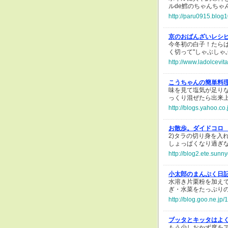
ルde鱈のちゃんちゃ
http://paru0915.blog1
京のおばんざいレシ
今冬初の白子！たら
く切って"しゃぶしゃ
http://www.ladolcevi
こうちゃんの簡単料
味を見て塩気が足り
っくり混ぜたら出来
http://blogs.yahoo.c
お散歩。ダイドコロ
2)タラの切り身を入
しょっぱくなり過ぎ
http://blog2.ete.sun
小太郎のまんぷく日
水溶き片栗粉を加え
ぎ・水菜をたっぷり
http://blog.goo.ne.
ブッタとキッタはよ
もう少しおかず度を