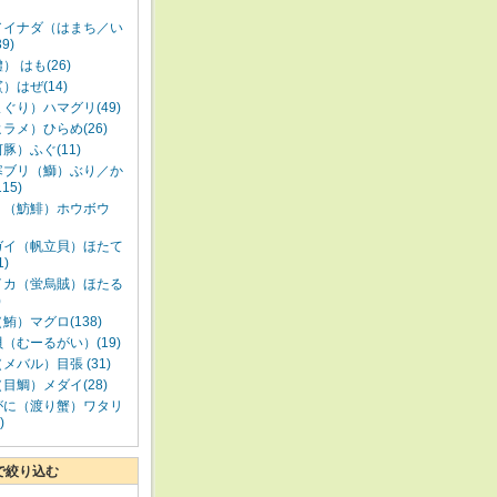
／イナダ（はまち／い
9)
） はも(26)
）はぜ(14)
ぐり）ハマグリ(49)
ラメ）ひらめ(26)
豚）ふぐ(11)
寒ブリ（鰤）ぶり／か
15)
う（魴鯡）ホウボウ
ガイ（帆立貝）ほたて
1)
イカ（蛍烏賊）ほたる
)
鮪）マグロ(138)
（むーるがい）(19)
メバル）目張 (31)
目鯛）メダイ(28)
がに（渡り蟹）ワタリ
)
で絞り込む