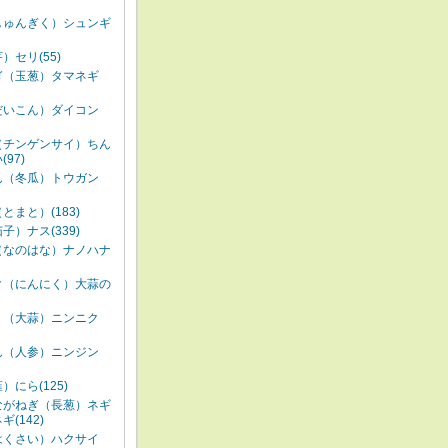
しゅんぎく）シュンギ
）セリ(55)
ぎ（玉葱）タマネギ
だいこん）ダイコン
（チンゲンサイ）ちん
97)
ん（冬瓜）トウガン
とまと）(183)
子）ナス(339)
（なのはな）ナノハナ
ク（にんにく）大蒜の
く（大蒜）ニンニク
ん（人参）ニンジン
）にら(125)
ながねぎ（長葱）ネギ
(142)
はくさい）ハクサイ