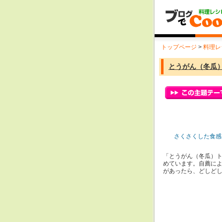
トップページ
>
料理レ
とうがん（冬瓜
さくさくした食感を
「とうがん（冬瓜）
めています。自薦に
があったら、どしど