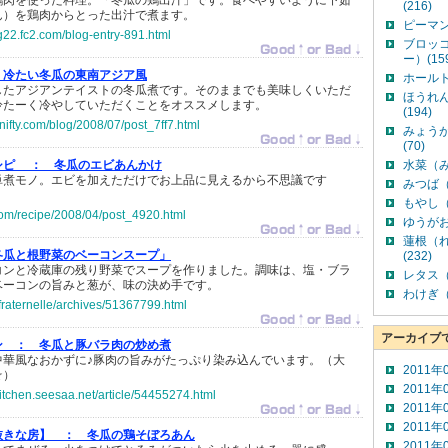
鶏肉を使った料理。「冬瓜の鶏出汁」です。食べやすいように下茹
(216)
ん）を鶏肉からとった出汁で煮ます。
ピーマン
g22.fc2.com/blog-entry-891.html
ブロッ
ー）(15
冷たい冬瓜の東南アジア風
ホールト
したアジアンテイストの冬瓜煮です。そのままでも美味しくいただ
ほうれ
冷たーく冷やしていただくことをオススメします。
(194)
-nifty.com/blog/2008/07/post_7ff7.html
みょう
(70)
シピ ：
冬瓜のエビあんかけ
水菜（み
単煮モノ。エビを加えただけでお上品に見えるから不思議です
みつば（
もやし（
y.com/recipe/2008/04/post_4920.html
ゆうがお
蓮根（
冬瓜と根野菜のベーコンスープ」
(232)
コンと冷蔵庫の残り野菜でスープを作りました。調味は、塩・ブラ
レタス（
ベーコンの旨みと葱が、味の決め手です。
わけぎ（
p/fraternelle/archives/51367799.html
アーカイブ
ン ：
冬瓜と豚バラ肉の炒め煮
中華風なおかずに♪豚肉の旨みがたっぷり染み込んでいます。（大
2011年
☆）
2011年
itchen.seesaa.net/article/54455274.html
2011年
2011年
抜きな房】 ：
冬瓜の鶏そぼろあん
2011年