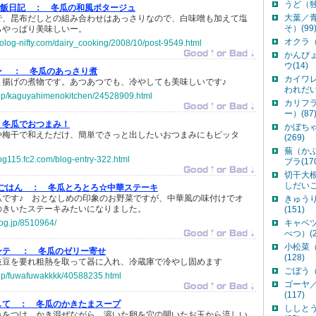
うど（独
の晩ご飯日記 ：
冬瓜の和風ポタージュ
大葉／
で、昆布だしとの組み合わせはあっさりなので、白味噌も加えて塩
そ）(99
らやっぱり美味しいー。
オクラ（
colog-nifty.com/dairy_cooking/2008/10/post-9549.html
かんぴ
ウ(14)
ン ：
冬瓜のあっさり煮
カイワ
ま揚げの煮物です。あつあつでも、冷やしても美味しいです♪
われだい
o.jp/kaguyahimenokitchen/24528909.html
カリフ
ー）(87
冬瓜でおつまみ！
かぼち
や梅干で和えただけ、簡単でさっと出したいおつまみにもピッタ
(269)
蕪（か
og115.fc2.com/blog-entry-322.html
ブラ(17
切干大
しだいこん
菜のごはん ：
冬瓜とろとろ☆中華ステーキ
瓜です♪ おとなしめの印象のお野菜ですが、中華風の味付けでオ
きゅう
のきいたステーキみたいになりました。
(151)
log.jp/8510964/
キャベ
べつ）(2
小松菜
ンテ ：
冬瓜のゼリー寄せ
(128)
枝豆を要れ粗熱を取って器に入れ、冷蔵庫で冷やし固めます
ごぼう（
o.jp/fuwafuwakkkk/40588235.html
ゴーヤ
(117)
して ：
冬瓜のかきたまスープ
ししと
みをつけ、かき混ぜながら、溶いた卵を穴の開いたお玉から流しい