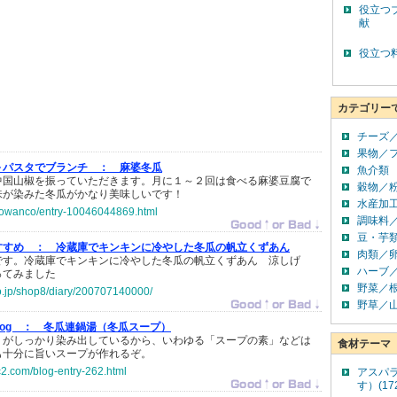
役立つ
献
役立つ
カテゴリー
チーズ
果物／
～パスタでブランチ ：
麻婆冬瓜
魚介類
中国山椒を振っていただきます。月に１～２回は食べる麻婆豆腐で
穀物／
味が染みた冬瓜がかなり美味しいです！
水産加
ncowanco/entry-10046044869.html
調味料
豆・芋
すすめ ：
冷蔵庫でキンキンに冷やした冬瓜の帆立くずあん
肉類／
です。冷蔵庫でキンキンに冷やした冬瓜の帆立くずあん 涼しげ
ハーブ
ってみました
野菜／
co.jp/shop8/diary/200707140000/
野草／
log ：
冬瓜連鍋湯（冬瓜スープ）
りがしっかり染み出しているから、いわゆる「スープの素」などは
食材テーマ
も十分に旨いスープが作れるぞ。
fc2.com/blog-entry-262.html
アスパ
す）(17