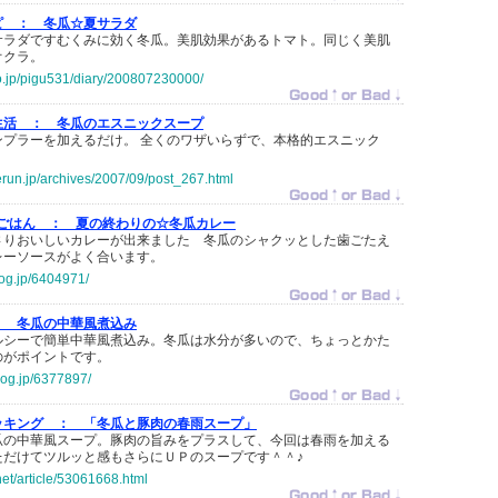
ピ ：
冬瓜☆夏サラダ
サラダですむくみに効く冬瓜。美肌効果があるトマト。同じく美肌
オクラ。
co.jp/pigu531/diary/200807230000/
生活 ：
冬瓜のエスニックスープ
ンプラーを加えるだけ。 全くのワザいらずで、本格的エスニック
erun.jp/archives/2007/09/post_267.html
菜のごはん ：
夏の終わりの☆冬瓜カレー
さりおいしいカレーが出来ました 冬瓜のシャクッとした歯ごたえ
レーソースがよく合います。
log.jp/6404971/
：
冬瓜の中華風煮込み
ルシーで簡単中華風煮込み。冬瓜は水分が多いので、ちょっとかた
のがポイントです。
log.jp/6377897/
ッキング ：
「冬瓜と豚肉の春雨スープ」
瓜の中華風スープ。豚肉の旨みをプラスして、今回は春雨を加える
ただけてツルッと感もさらにＵＰのスープです＾＾♪
net/article/53061668.html