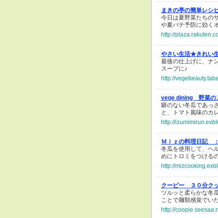
まきの亭の簡単レシ
今日は夏野菜たちの
や夏バテ予防に効く
http://plaza.rakuten.
やさい生活★きれい
最後の仕上げに、ナ
スープに♪
http://vegebeauty.tab
vege dining 野
癖のない冬瓜であっ
と、トマト風味のカ
http://izumimirun.exb
Ｍｉｚの料理日記 
冬瓜を使用して、ヘ
めにトロミをつける
http://mizcooking.exb
クーピー ３０分ク
ツルッと柔らかな冬
ことで麺類感覚でい
http://coopie.seesaa.