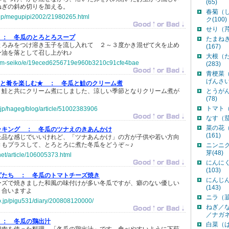
(65)
ねぎの斜め切りを加える。
春菊（
o.jp/megupipi2002/21980265.html
ク(100)
せり（芹
 ：
冬瓜のとろとろスープ
たまね
とろみをつけ溶き玉子を流し入れて ２～３度かき混ぜて火を止め
(167)
ー油を落として召し上がれ♪
大根（
jp/ym-seiko/e/19eced6256719e960b3210c91cfe4bae
(283)
青梗菜
げんさい(
酒と肴を楽しむ★ ：
冬瓜と鮭のクリーム煮
、鮭と共にクリーム煮にしました、涼しい季節となりクリーム煮が
とうが
(78)
トマト（
.jp/hageg/blog/article/51002383906
なす（茄
菜の花
ッキング ：
冬瓜のツナえのきあんかけ
(161)
上品な感じでいいけれど、「ツナあんかけ」の方が子供や若い方向
きもプラスして、とろとろに煮た冬瓜をどうぞ～♪
ニンニ
芽(48)
net/article/106005373.html
にんに
(103)
ピたち ：
冬瓜のトマトチーズ焼き
にんじ
ーズで焼きました和風の味付けが多い冬瓜ですが、癖のない優しい
(143)
く合いますよ
ニラ（韮
co.jp/pigu531/diary/200808120000/
ねぎ／
／ナガネギ
 ：
冬瓜の鶏出汁
白菜（