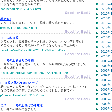
るてまぜる。火をつけてとろみがついたら火を止める。器に盛っ
柚子皮をのせてできあがりです。
2010年
2010年
esaa.net/article/31284774.html
2010年
2010年
の葛寄せ♪
た方が、彩りもきれいですし、季節の藍を感じさせます。
2010年
o.jp/wow7119/40248625.html
2010年
2010年
2010年
 ：
ぶり冬瓜
 冬瓜を入れ 豆板醤を溶き入れる。アルミホイルで落し蓋をし、
2010年
３０分くらい煮る。冬瓜がトロトロになったら出来上がり♪
2010年
p/ym-seiko/e/ae4625c916890236ff4e2429c4ffd6ea
2010年
2010年
 ：
冬瓜とあさりの汁物
2009年
。アサリが口を開け煮立ったら出来上がり♪塩気が足らないようで
2009年
れて味を調整してね。
2009年
jp/ym-seiko/e/92c1e3be9044cb0287272917ca1f1e29
2009年
2009年
 ：
冬瓜と豚バラ肉のスープ
2009年
水分でローカロリーでなので、ダイエットにもいいですね（＾＾）
2009年
りなので風邪の予防、美肌のためにもうれしい食材です♪
2009年
.jp/panier_fleuri87/44891030.html
2009年
2009年
～に？ ：
冬瓜と揚げの薄味煮
2009年
優しい味の副菜ができました