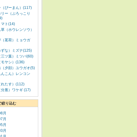
（ぴーまん）(117)
コリー（ぶろっこり
9)
マト(14)
ん草（ホウレンソウ）
が（茗荷）ミョウガ
ずな）ミズナ(125)
三ツ葉）ミツバ(60)
モヤシ）(136)
（夕顔）ユウガオ(5)
れんこん）レンコン
れたす）(112)
分葱）ワケギ (17)
で絞り込む
08月
07月
05月
03月
01月