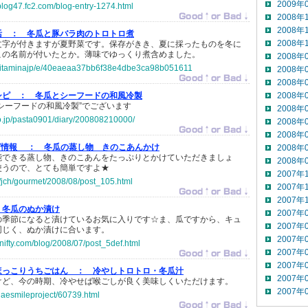
2009年
blog47.fc2.com/blog-entry-1274.html
2008年
2008年
活 ：
冬瓜と豚バラ肉のトロトロ煮
2008年
文字が付きますが夏野菜です。保存がきき、夏に採ったものを冬に
この名前が付いたとか。薄味でゆっくり煮含めました。
2008年
jp/vitaminajp/e/40eaeaa37bb6f38e4dbe3ca98b051611
2008年
2008年
シピ ：
冬瓜とシーフードの和風冷製
2008年
シーフードの和風冷製”でございます
2008年
.co.jp/pasta0901/diary/200808210000/
2008年
2008年
ピ情報 ：
冬瓜の蒸し物 きのこあんかけ
2008年
能できる蒸し物、きのこあんをたっぷりとかけていただきましょ
2008年
使うので、とても簡単ですよ★
2007年
tv/jch/gourmet/2008/08/post_105.html
2007年
2007年
冬瓜のぬか漬け
2007年
の季節になると漬けているお気に入りです☆ま、瓜ですから、キュ
2007年
同じく、ぬか漬けに合います。
2007年
-nifty.com/blog/2008/07/post_5def.html
2007年
2007年
ほっこりうちごはん ：
冷やしトロトロ・冬瓜汁
2007年
けど、今の時期、冷やせば喉ごしが良く美味しくいただけます。
2007年
sanaesmileproject/60739.html