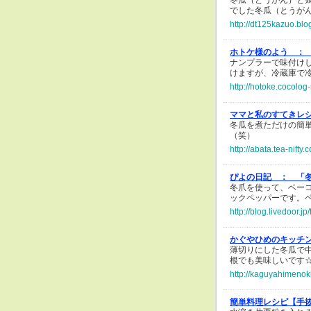
冬瓜（とうがん）と
でした冬瓜（とうが
http://dt125kazuo.blo
ホトケ様のよう ：
ナンプラーで味付け
けますが、冷蔵庫で
http://hotoke.cocolog
ママと私のすてきレ
冬瓜を煮ただけの簡
（笑）
http://abata.tea-nift
ぴよの日記 ：
「
冬爪を使って、ベー
ックペッパーです。
http://blog.livedoor.j
かぐやひめのキッチ
薄切りにした冬瓜で
根でも美味しいです
http://kaguyahimenok
簡単料理レシピ【手