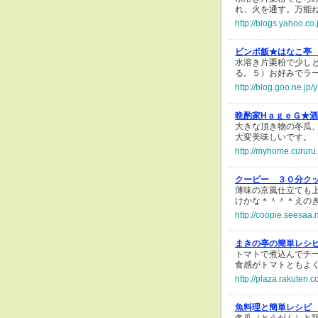
れ、火を通す。万能
http://blogs.yahoo.c
ビンボ飯★はなこ亭
水溶き片栗粉で少し
る。５）お好みでラ
http://blog.goo.ne.
晩酌家HａｇｅＧ★
大きな頂き物の冬瓜
大変美味しいです。
http://myhome.cururu
クーピー ３０分ク
薄味の京風仕立ても
けかな＊＾＾＊えの
http://coopie.seesaa.
まきの亭の簡単レシ
トマトで煮込んでチ
食感がトマトともよ
http://plaza.rakuten.
魚料理と簡単レシピ