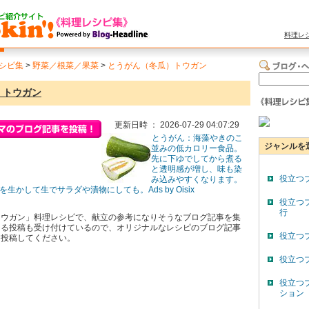
料理レ
シピ集
>
野菜／根菜／果菜
>
とうがん（冬瓜）トウガン
）トウガン
更新日時 ： 2026-07-29 04:07:29
とうがん：海藻やきのこ
ジャンルを
並みの低カロリー食品。
先に下ゆでしてから煮る
と透明感が増し、味も染
役立つ
み込みやすくなります。
生かして生でサラダや漬物にしても。Ads by Oisix
役立つ
行
トウガン」料理レシピで、献立の参考になりそうなブログ記事を集
よる投稿も受け付けているので、オリジナルなレシピのブログ記事
役立つ
し投稿してください。
役立つ
役立つ
ション