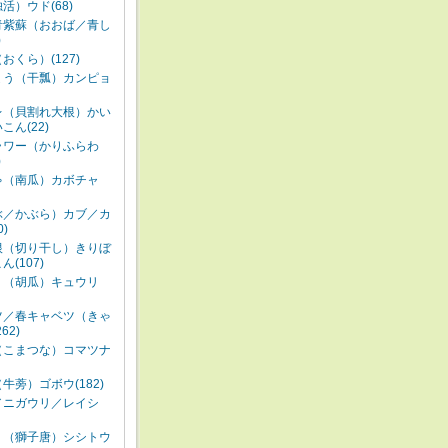
活）ウド(68)
青紫蘇（おおば／青し
)
おくら）(127)
ょう（干瓢）カンピョ
レ（貝割れ大根）かい
こん(22)
ラワー（かりふらわ
)
ゃ（南瓜）カボチャ
ぶ／かぶら）カブ／カ
0)
根（切り干し）きりぼ
(107)
り（胡瓜）キュウリ
ツ／春キャベツ（きゃ
62)
（こまつな）コマツナ
牛蒡）ゴボウ(182)
／ニガウリ／レイシ
う（獅子唐）シシトウ