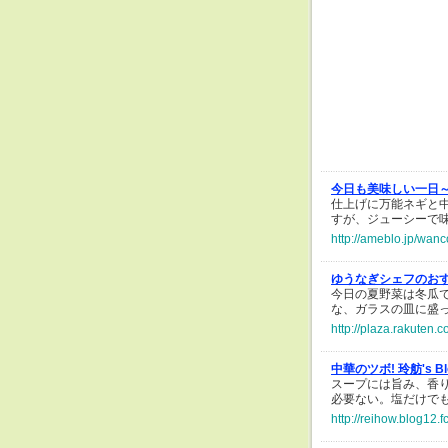
今日も美味しい一日
仕上げに万能ネギと
すが、ジューシーで
http://ameblo.jp/wa
ゆうなぎシェフのお
今日の夏野菜は冬瓜
な、ガラスの皿に盛
http://plaza.rakuten.
中華のツボ! 玲舫's B
スープには旨み、香
必要ない。塩だけで
http://reihow.blog12.