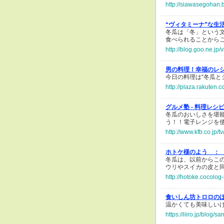
http://siawasegohan.
“ヴィタミーナ”な生
冬瓜は「冬」という
食べられることから
http://blog.goo.ne.
男の料理！幸福のレ
今日の料理は“冬瓜と
http://plaza.rakuten
グルメ塾 - 料理レシ
冬瓜のおいしさを堪
う！！電子レンジを
http://www.kfb.co.jp/
ホトケ様のよう ：
冬瓜は、以前からこ
ウリやスイカの皮と
http://hotoke.cocolog
食いしん坊トロロの
温かくても美味しい
https://iiiro.jp/blog/