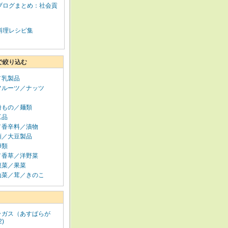
ブログまとめ：社会貢
料理レシピ集
で絞り込む
／乳製品
フルーツ／ナッツ
粉もの／麺類
工品
／香辛料／漬物
類／大豆製品
卵類
／香草／洋野菜
根菜／果菜
山菜／茸／きのこ
ラガス（あすぱらが
2)