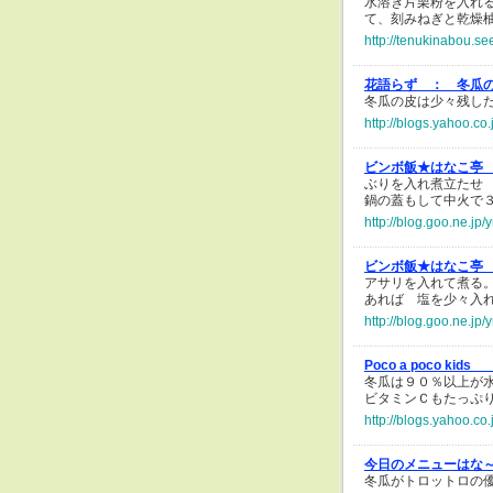
水溶き片栗粉を入れ
て、刻みねぎと乾燥
http://tenukinabou.se
花語らず ：
冬瓜
冬瓜の皮は少々残し
http://blogs.yahoo.c
ビンボ飯★はなこ亭
ぶりを入れ煮立たせ
鍋の蓋もして中火で
http://blog.goo.ne.j
ビンボ飯★はなこ亭
アサリを入れて煮る
あれば 塩を少々入
http://blog.goo.ne.
Poco a poco kids
冬瓜は９０％以上が
ビタミンＣもたっぷ
http://blogs.yahoo.co
今日のメニューはな
冬瓜がトロットロの