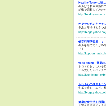
Healthy Tomy 
冬瓜はそれ自体淡白
胡椒で調整してみた
http://healthytomy.co
かぐやひめのキッチ
冬瓜と厚揚げとさつ
http://blogs.yahoo.c
健幸料理研究所 ：
冬瓜を茹でてわかめ
リ！
http://koppunmaak.bl
vege dining 野
トロトロおいしい冬
イル煮したらパンチ
http://izumimirun.exb
ふわふわのリストラ
冬瓜を戻し、エビ、
http://blogs.yahoo.c
健康な食生活を目指
水溶き片栗粉でとろ