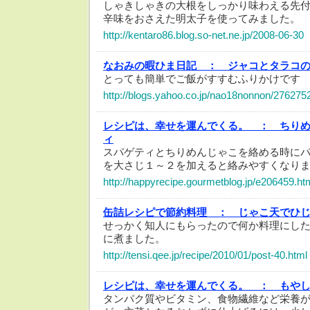
しゃきしゃきの大根をしっかり味わえる先
辛味をおさえた明太子を使ってみました。
http://kentaro86.blog.so-net.ne.jp/2008-06-30
なおみの暇ひま日記 ：
ジャコとタラコ
とっても簡単でご飯がすすむふりかけです
http://blogs.yahoo.co.jp/nao18nonnon/276275
レシピは、幸せを運んでくる。 ：
ちり
ィ
スパゲティとちりめんじゃこを絡める時に
を大さじ１～２を加えると絡みやすくなり
http://happyrecipe.gourmetblog.jp/e206459.ht
缶詰レシピで節約料理 ：
じゃこ天でひ
せっかく知人にもらったので何か料理にし
に煮ました。
http://tensi.qee.jp/recipe/2010/01/post-40.html
レシピは、幸せを運んでくる。 ：
もや
タンパク質やビタミン、食物繊維など栄養