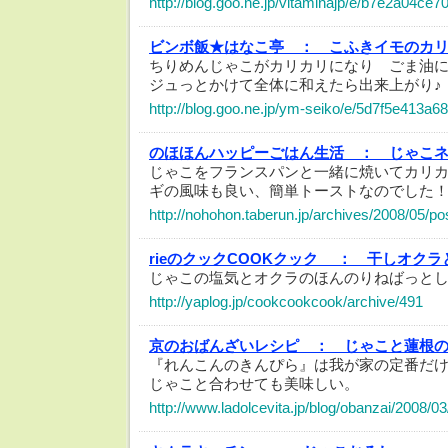
http://blog.goo.ne.jp/vitaminajp/e/b7e2a04c
ビンボ飯★はなこ亭 ：
こふきイモのカ
ちりめんじゃこがカリカリになり ごま油
ジュっとかけて全体に和えたら出来上がり♪
http://blog.goo.ne.jp/ym-seiko/e/5d7f5e413
のほほんハッピーごはん生活 ：
じゃこ
じゃこをフランスパンと一緒に焼いてカリカ
ギの風味も良い、簡単トーストなのでした
http://nohohon.taberun.jp/archives/2008/05/po
rieのクックCOOKクック ：
干しオクラ
じゃこの塩気とオクラのほんのりねばっと
http://yaplog.jp/cookcookcook/archive/491
京のおばんざいレシピ ：
じゃこと蓮根
『れんこんのきんぴら』は我が家の定番だ
じゃこと合わせても美味しい。
http://www.ladolcevita.jp/blog/obanzai/2008/0