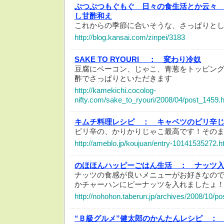
ぶつぶつもぐもぐ 日々の食生活とか云々
し甘酢和え
これからの季節に合いそうな、さっぱりと
http://blog.kansai.com/zinpei/3183
SAKE TO RYOURI ：
変わり冷奴
豆腐にベーコン、じゃこ、青葱をトッピン
酢でさっぱりといただきます
http://kamekichi.cocolog-
nifty.com/sake_to_ryouri/2008/04/post_1459.
キムチ料理レシピ ：
キャベツのピリ辛
ピリ辛の、かりかりじゃこ最高です！その
http://ameblo.jp/koujuan/entry-10141535272.h
のほほんハッピーごはん生活 ：
ナッツ
ナッツの食感が良いメニューがお好きなので
かチャーハンにピーナッツを入れましたょ
http://nohohon.taberun.jp/archives/2008/10/p
“Ｂ級グルメ”健太郎のかんたんレシピ ：