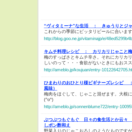
“ヴィタミーナ”な生活 ：
きゅうりとジ
これからの季節にピッタリビールに合いま
http://blog.goo.ne.jp/vitaminajp/e/48ed5299b
キムチ料理レシピ ：
カリカリじゃこと
梅のすっぱさとキムチ辛さ。それにカリカ
しいのって・・・食欲がないときにもおス
http://ameblo.jp/koujuan/entry-10122642705.h
ひまわりのおひとり様ビギナーズレシピ 
風味）
梅肉をほぐして、じゃこと混ぜます。大根
(^o^)
http://ameblo.jp/sonnenblume722/entry-1009
ぶつぶつもぐもぐ 日々の食生活とか云々
しポン酢和え
野菜入りのじゃこおろしのようなものですが