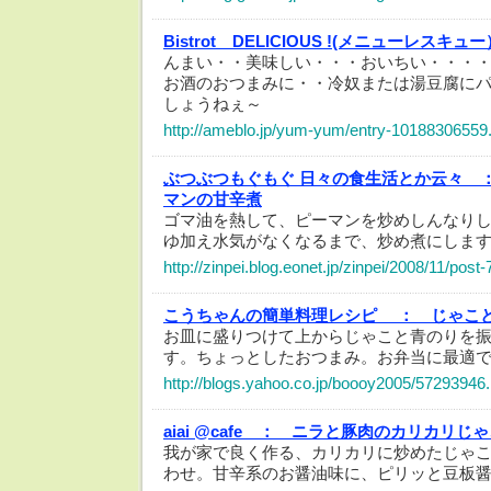
Bistrot DELICIOUS !(メニューレスキュ
んまい・・美味しい・・・おいちい・・・・(
お酒のおつまみに・・冷奴または湯豆腐に
しょうねぇ～
http://ameblo.jp/yum-yum/entry-10188306559
ぶつぶつもぐもぐ 日々の食生活とか云々 
マンの甘辛煮
ゴマ油を熱して、ピーマンを炒めしんなり
ゆ加え水気がなくなるまで、炒め煮にしま
http://zinpei.blog.eonet.jp/zinpei/2008/11/post
こうちゃんの簡単料理レシピ ：
じゃこ
お皿に盛りつけて上からじゃこと青のりを
す。ちょっとしたおつまみ。お弁当に最適
http://blogs.yahoo.co.jp/boooy2005/57293946.
aiai @cafe ：
ニラと豚肉のカリカリじゃ
我が家で良く作る、カリカリに炒めたじゃ
わせ。甘辛系のお醤油味に、ピリッと豆板