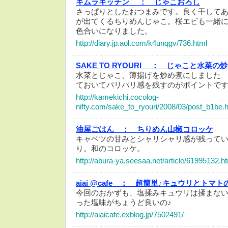
キムラキッチン ：
じゃこおろし
さっぱりとしたおつまみです。良く干して
が出てくるちりめんじゃこ。桜エビも一緒
色合いになりました。
http://diary.jp.aol.com/k4unqgv/736.html
SAKE TO RYOURI ：
じゃこと水菜の炒
水菜とじゃこ、薄揚げを炒め煮にしました
ておいてパリパリ感を残すのがポイントで
http://kamekichi.cocolog-
nifty.com/sake_to_ryouri/2008/03/post_b1be.
油屋ごはん ：
ちりめん山椒コロッケ
キャベツの甘みとシャリシャリ感が残って
り。和のコロッケ。
http://abura-ya.seesaa.net/article/61995132.h
aiai @cafe ：
超簡単♪キュウリとトマト
今回のおかずも、塩揉みキュウリは揉まな
った塩味がちょうど良いの♪
http://aiaicafe.exblog.jp/7502491/