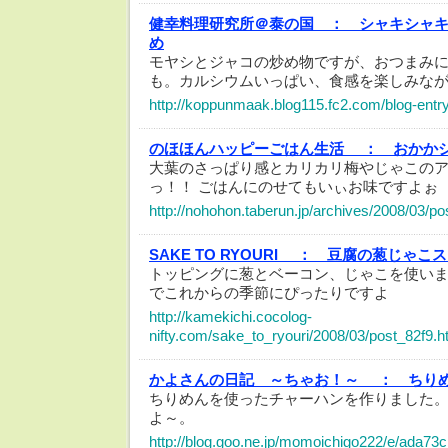
健幸料理研究所＠泰の国 ：
シャキシャ
め
モヤシとジャコの炒め物ですが、おつまみ
も。カルシウムいっぱい、食感を楽しみな
http://koppunmaak.blog115.fc2.com/blog-entr
のほほんハッピーごはん生活 ：
おかか
大葉のさっぱり感とカリカリ梅やじゃこの
っ！！ ごはんにのせてもいぃお味ですよぉ
http://nohohon.taberun.jp/archives/2008/03/po
SAKE TO RYOURI ：
豆腐の葱じゃこス
トッピングに葱とベーコン、じゃこを使い
でこれからの季節にぴったりですよ
http://kamekichi.cocolog-
nifty.com/sake_to_ryouri/2008/03/post_82f9.h
かよさんの日記 ～ちゃお！～ ：
ちり
ちりめんを使ったチャーハンを作りました
よ～。
http://blog.goo.ne.jp/momoichigo222/e/ada