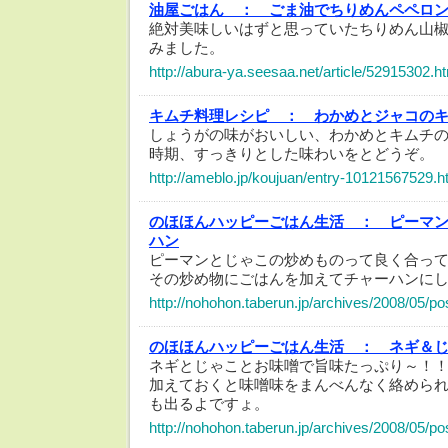
油屋ごはん ：
ごま油でちりめんペペロ
絶対美味しいはずと思っていたちりめん山
みました。
http://abura-ya.seesaa.net/article/52915302.h
キムチ料理レシピ ：
わかめとジャコの
しょうがの味がおいしい、わかめとキムチ
時期、すっきりとした味わいをとどうぞ。
http://ameblo.jp/koujuan/entry-10121567529.h
のほほんハッピーごはん生活 ：
ピーマ
ハン
ピーマンとじゃこの炒めものって良く合って
その炒め物にごはんを加えてチャーハンに
http://nohohon.taberun.jp/archives/2008/05/po
のほほんハッピーごはん生活 ：
ネギ＆
ネギとじゃことお味噌で旨味たっぷり～！！
加えておくと味噌味をまんべんなく絡めら
も出るよですょ。
http://nohohon.taberun.jp/archives/2008/05/po