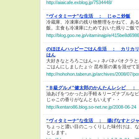
http://aiaicafe.exblog.jp/7534448/
“ヴィタミーナ”な生活 ：
じゃこ炒飯
冷蔵庫、冷凍庫の残り物整理をかねて、あ
飯。主食も冷凍庫にためておいた残りご飯
http://blog.goo.ne.jp/vitaminajp/e/415be8d
のほほんハッピーごはん生活 ：
カリカ
はん
大好きなとろろごはん～♪ ネバネバオクラ
ごはんにしましたょ☆ 昆布茶の素を混ぜて
http://nohohon.taberun.jp/archives/2008/07/p
“Ｂ級グルメ”健太郎のかんたんレシピ ：
油あげをつかったお手軽＆リーズナブルな
じゃこの香りがなんともいえず・・
http://kentaro86.blog.so-net.ne.jp/2008-06-24
“ヴィタミーナ”な生活 ：
揚げなすとジ
ちょっと濃い目のこっくりした味付けは、
とします。