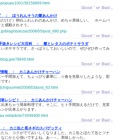
o.jp/upupu1001/38158669.html
ピ ：
ほうれんそうの蟹あんかけ
詰だけど）卵白ふわふわのあんかけ。めちゃ美味しい。 ホームパ
すと感動されそう。
ta.jp/blog/obanzai/2008/05/post_680.php
手抜きレシピ大百科 ：
蟹とレタスのポテトサラダ
しいポテサラです。さっぱりしておいしいので、ぜひぜひ作ってみ
5blog.jp/e78649.html
ピ情報 ：
カニあんかけチャーハン
に一手間加えて、ちょっぴり豪華に…☆春を先取りしたような、彩
です♪
tv/jch/gourmet/2008/03/post_83.html
簡単レシピ！ ：
カニあんかけチャーハン
に出来ちゃう簡単料理です。そこに、ヒト手間加えるだけで、充実
ハンが出来上がります。
aa.net/article/74599400.html
 ：
カニ缶と長ネギのスパゲッティ
れたら、コクがでておいしくなりました。カニ缶とほたて缶とツナ
、なにかと心強いですよね。あ～～。美味しかった。