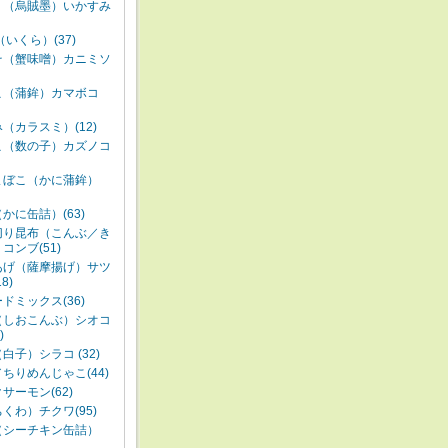
ミ（烏賊墨）いかすみ
（いくら）(37)
そ（蟹味噌）カニミソ
こ（蒲鉾）カマボコ
（カラスミ）(12)
こ（数の子）カズノコ
まぼこ（かに蒲鉾）
かに缶詰）(63)
切り昆布（こんぶ／き
コンブ(51)
あげ（薩摩揚げ）サツ
8)
ドミックス(36)
（しおこんぶ）シオコ
)
白子）シラコ (32)
ちりめんじゃこ(44)
サーモン(62)
くわ）チクワ(95)
（シーチキン缶詰）