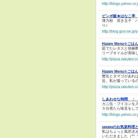
http://blogs.yahoo.c
ビンボ飯★はなこ亭
薄力粉 溶き玉子 
り♪
http://blog.goo.ne.j
Happy Menu☆ご
茹でたレタスと胡麻
リーブオイルが美味
http://plaza.rakuten
Happy Menu☆ご
蟹缶とタマゴがあれ
近、私が凝っている
http://plaza.rakuten
しあわせな時間 ：
カニ缶・ブイヨンを
５分煮たら味見をし
http://blogs.yahoo.c
upupuのお気楽料理
私はちょっと風邪ぎ
いただきました（*^_