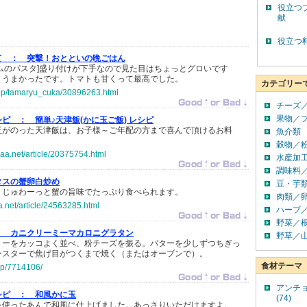
役立つ
献
役立つ
て ：
突撃！おとといの晩ごはん
ムのパスタ]盛り付けが下手なので見た目はちょっとグロいです
、うまかったです。トマトも甘くって最高でした。
カテゴリー
o.jp/tamaryu_cuka/30896263.html
チーズ
果物／
シピ ：
簡単♪天津飯(かに玉ご飯) レシピ
がのった天津飯は、お子様～ご年配の方まで喜んで頂けるお料
魚介類
穀物／
saa.net/article/20375754.html
水産加
調味料
タスの蟹卵白炒め
豆・芋
りじゅわーっと蟹の旨味でたっぷり食べられます。
肉類／
a.net/article/24563285.html
ハーブ
野菜／
：
カニクリーミーマカロニグラタン
野草／
リーをカッコよく並べ、粉チーズを振る。バターを少しずつちぎっ
ースターで焦げ目がつくまで焼く（またはオーブンで）。
食材テーマ
.jp/7714106/
アンチ
シピ ：
和風かに玉
(74)
を使ったあんで和風に仕上げました。あっさりいただけますよ。