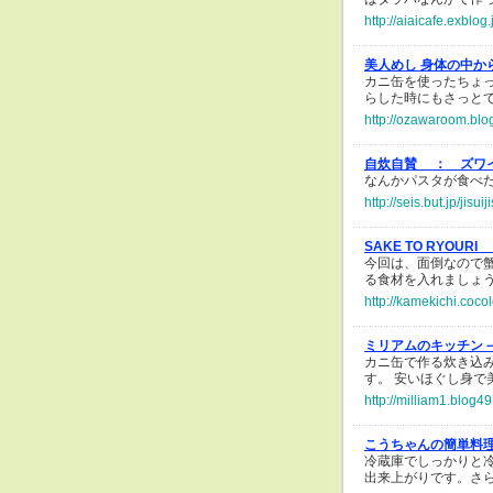
http://aiaicafe.exblog
美人めし 身体の中か
カニ缶を使ったちょ
らした時にもさっと
http://ozawaroom.blo
自炊自賛 ：
ズワ
なんかパスタが食べ
http://seis.but.jp/jis
SAKE TO RYOURI
今回は、面倒なので
る食材を入れましょ
http://kamekichi.coco
ミリアムのキッチン
カニ缶で作る炊き込
す。 安いほぐし身で
http://milliam1.blog4
こうちゃんの簡単料
冷蔵庫でしっかりと
出来上がりです。さ