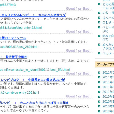
とろろ
.jp/6727949/
こんぶ(1
のり（海
らキレイになるレシピ ：
カニのペンネサラダ
はんぺん
っと豪華なペンネのサラダです。カニ缶さえあれば急にお客様がい
ひじき（
できるおもてなしサラダ。
ベビー
g83.fc2.com/blog-entry-22.html
(40)
帆立の
イ蟹のトマトソース
(47)
たい！で、棚の奥に蟹缶があったので。トマト缶は常備してます。
めんた
uijisan/2008/01/post_260.html
子明太子(
ワカメ（
 ：
贅沢蟹玉中華丼
蟹玉のあんも中華丼のあんも一緒にしました（汗）具は、あまって
アーカイブ
う
log-nifty.com/sake_to_ryouri/2007/11/post_5fbf.html
2011年
2011年
－レシピブログ ：
中華風カニの炊き込みご飯
2011年
みご飯です。語繭の風味をほんのり効かせた、あっさり中華味で
2011年
美味しく出来ます。
2011年
9.fc2.com/blog-entry-206.html
2010年
2010年
理レシピ ：
カニときゅうりのさっぱりマヨ和え
2010年
冷やして汁気が出てくるので食べる前に全体を再度混ぜ合わせたら
らっとして食べやすいマヨ和えです。
2010年