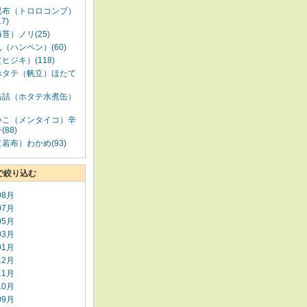
昆布（トロロコンブ）
7)
苔）ノリ(25)
（ハンペン）(60)
ヒジキ）(118)
ホタテ（帆立）ほたて
缶詰（ホタテ水煮缶）
いこ（メンタイコ）辛
88)
若布）わかめ(93)
で絞り込む
08月
07月
05月
03月
01月
12月
11月
10月
09月