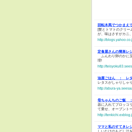
回転木馬でつかまえ
[蟹とトマトのクリー
が、味はさすがカニ
http://blogs.yahoo.c
定食屋さんの簡単レ
ふんわり卵のかに玉
理!
http://teisyoku83.see
油屋ごはん ：
レ
レタスがしゃりしゃ
http://abura-ya.seesa
母ちゃんちのご飯 
器に入れてブロッコ
て乗せ、オーブント
http://tenkichi.exblog
ママと私のすてきレ
しいたけのもどし汁