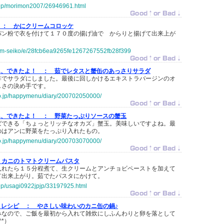
o.jp/morimon2007/26946961.html
 ：
かにクリームコロッケ
パン粉で衣を付けて１７０度の揚げ油で からりと揚げて出来上が
p/ym-seiko/e/28fcb6ea9265fe1267267552fb28f399
はん、できたよ！ ：
茹でレタスと蟹缶のあっさりサラダ
酢でサラダにしました。最後に回しかけるエキストラバージンのオ
しさの決め手です。
.co.jp/happymenu/diary/200702050000/
はん、できたよ！ ：
野菜たっぷりソースの蟹玉
ばできる「ちょっとリッチなオカズ」蟹玉。美味しいですよね。最
のはアンに野菜をたっぷり入れたもの。
.co.jp/happymenu/diary/200703070000/
カニのトマトクリームパスタ
入れたら１５分程煮て、生クリームとアンチョビペーストを加えて
て出来上がり。茹でたパスタにかけて。
o.jp/usagi0922jpjp/33197925.html
とレシピ ：
やさしい味わいのカニ缶の鍋♪
みなので、ご飯を最初から入れて雑炊にしふんわりと卵を落として
^*）