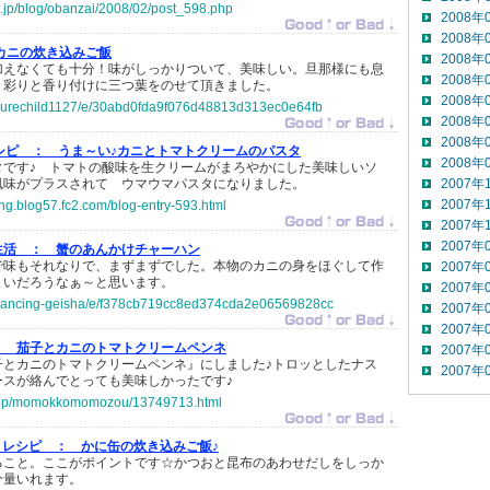
ta.jp/blog/obanzai/2008/02/post_598.php
2008年
2008年
カニの炊き込みご飯
2008年
加えなくても十分！味がしっかりついて、美味しい。旦那様にも息
2008年
。彩りと香り付けに三つ葉をのせて頂きました。
2008年
jp/purechild1127/e/30abd0fda9f076d48813d313ec0e64fb
2008年
2008年
シピ ：
うま～い♪カニとトマトクリームのパスタ
2008年
タです♪ トマトの酸味を生クリームがまろやかにした美味しいソ
風味がプラスされて ウマウマパスタになりました。
2007年
2007年
ing.blog57.fc2.com/blog-entry-593.html
2007年
2007年
生活 ：
蟹のあんかけチャーハン
で味もそれなりで、まずまずでした。本物のカニの身をほぐして作
2007年
まいだろうなぁ～と思います。
2007年
jp/dancing-geisha/e/f378cb719cc8ed374cda2e06569828cc
2007年
2007年
：
茄子とカニのトマトクリームペンネ
2007年
子とカニのトマトクリームペンネ』にしました♪トロッとしたナス
2007年
ースが絡んでとっても美味しかったです♪
co.jp/momokkomomozou/13749713.html
とレシピ ：
かに缶の炊き込みご飯♪
ること。ここがポイントです☆かつおと昆布のあわせだしをしっか
分量いれます。