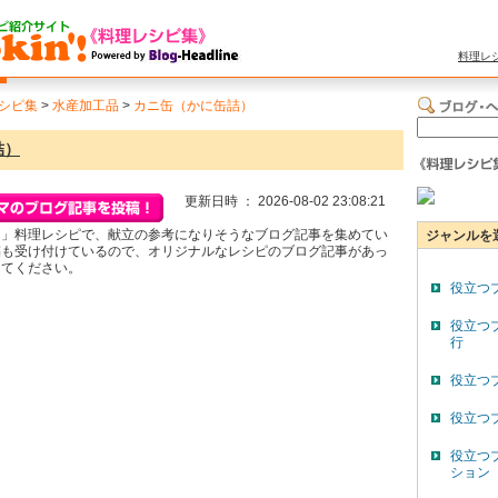
料理レ
シピ集
>
水産加工品
>
カニ缶（かに缶詰）
詰）
更新日時 ： 2026-08-02 23:08:21
）」料理レシピで、献立の参考になりそうなブログ記事を集めてい
ジャンルを
稿も受け付けているので、オリジナルなレシピのブログ記事があっ
してください。
役立つ
役立つ
行
役立つ
役立つ
役立つ
ション