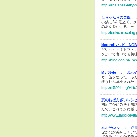
http://abata.tea-nift
母ちゃんちのご飯 
小鍋にBを煮立て、
のあんをかける。三
http://tenkichi.exblog
Naturalレシピ N
旨い～～～！トマト
をかけて食べても美
http://blog.goo.ne.
My Style ：
ふわ
カニ缶を使った、ふ
ほうれん草を入れた
http://nt550.blog94.f
京のおばんざいレシ
初めてかにみそを缶
んで、これぞかに飯
http://www.ladolcevi
aiai @cafe ：
ク
なかなか美味しくい
ばタラバなんかで作