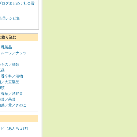
ブログまとめ：社会貢
料理レシピ集
で絞り込む
／乳製品
フルーツ／ナッツ
粉もの／麺類
工品
／香辛料／漬物
類／大豆製品
卵類
／香草／洋野菜
根菜／果菜
山菜／茸／きのこ
ョビ（あんちょび）