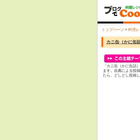
トップページ
>
料理レ
カニ缶（かに缶
「カニ缶（かに缶詰
ます。自薦による投
たら、どしどし投稿