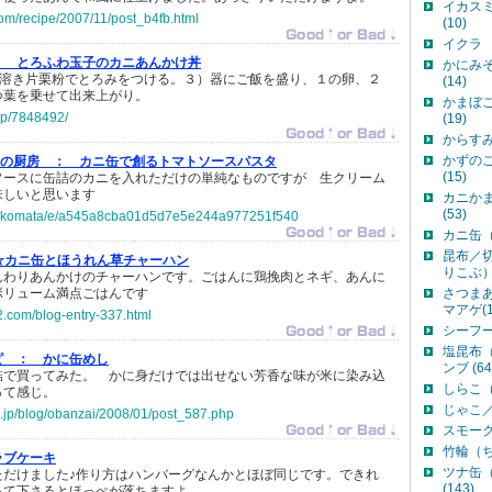
イカス
y.com/recipe/2007/11/post_b4fb.html
(10)
イクラ 
：
とろふわ玉子のカニあんかけ丼
かにみ
水溶き片栗粉でとろみをつける。３）器にご飯を盛り、１の卵、２
(14)
つ葉を乗せて出来上がり。
かまぼ
.jp/7848492/
(19)
からすみ
かずの
OBの厨房 ：
カニ缶で創るトマトソースパスタ
(15)
ソースに缶詰のカニを入れただけの単純なものですが 生クリーム
味しいと思います
カニか
(53)
jp/nkomata/e/a545a8cba01d5d7e5e244a977251f540
カニ缶（
昆布／
☆カニ缶とほうれん草チャーハン
りこぶ）
んわりあんかけのチャーハンです。ごはんに鶏挽肉とネギ、あんに
ボリューム満点ごはんです
さつま
マアゲ(1
c2.com/blog-entry-337.html
シーフー
塩昆布
ピ ：
かに缶めし
ンブ (64
詰で買ってみた。 かに身だけでは出せない芳香な味が米に染み込
しらこ（
って感じ。
じゃこ／
ta.jp/blog/obanzai/2008/01/post_587.php
スモーク
竹輪（ち
ラブケーキ
ツナ缶
ただけました♪作り方はハンバーグなんかとほぼ同じです。できれ
(143)
って下さるとほっぺが落ちますよ