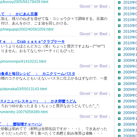
o.jp/boooy2005/56179439.html
2010年
2010年
して ：
かにあん豆腐
2010年
に加え、残りのねぎを混ぜて塩・コショウ少々で調味する。豆腐の
2010年
り付け、あんをかけ、ごま油を回しかける。
2010年
o.jp/megupipi2002/40581059.html
2010年
2010年
ｆｅ ：
Crab ｃａｋｅ*クラブケーキ
2010年
いうよりもほとんどカニ（笑）ちょっと贅沢ですよね～(*^m^*)
2009年
まりません。おもてなしやパーティにもぴった
2009年
り
2009年
o.jp/nonnonpx/41410231.html
2009年
2009年
の食卓と毎日レシピ ：
カニクリームパスタ
2009年
味噌のコクがなんともいえないパスタに仕上がるはずなので、一度
2009年
o.jp/atunaka03/55013143.html
2009年
2009年
IOUS !(メニューレスキュー） ：
かき卵蟹うどん
2009年
ろおつゆがあったまるぅちょっと贅沢なおうどんでした^_^;
2009年
-yum/entry-10075058389.html
2009年
2008年
ピ ：
蟹味噌チャーハン
2008年
な炒飯は初めてで（材料は全部缶詰ですが・・・）、できあがった
2008年
しそうだったので、早く食べたくて糸鰹と刻み海苔は省略・・・
2008年