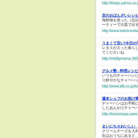
http://blogs.yahoo.c
京のおばんざいレシ
海鮮物を使った（缶
ーティーで大皿で出
http://www.ladolcevi
うまくて安い!今日の
レタスが入った春ら
てくださいね
http://mikttymama.36
グルメ塾 - 料理レシ
いつものチャーハン
り鮮やかなチャーハン
http://www.kfb.co.jp/
週末シェフのお助け
チャーハンはお手軽
したあんかけチャー
http://hesomaga.sees
まいにち☆おいしい
クリームチーズを入
缶はおうちにあると