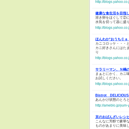
http://blogs.yahoo.c
健康な食生活を目指
溶き卵をほぐして②
水気を切って器に盛
http://blogs.yahoo.c
ほんわか*おうちＣａ
カニコロッケ・・・と
カニ好きさんにはた
http://blogs.yahoo.c
サラリーマン、Ｎ嶋
まぁとにかく、カニ
お試しください。
http://blogs.yahoo.c
Bistrot DELIC
あんかけ状態のとろと
http://ameblo.jp/yum
京のおばんざいレシ
こんなに芳醇で豪華
ものがあまりに美味