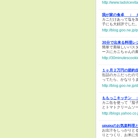
http://www.ladolcevi
我が家の食卓 ：
カニだけあって塩を
子にも大好評でした
http://blog.goo.ne.
30分で出来る料理レ
簡単で美味しいパス
ースにカニちゃんの
http://30minutescook
１ヶ月２万円の節約
缶詰のカニだったの
ってたら、かなりう
http://blog.goo.ne.
ももっこキッチン 
カニ缶を使って『茄
とトマトクリームソ
http://blogs.yahoo.
upupuのお気楽料理
お出汁をしっかりと
りとつくり、お米に